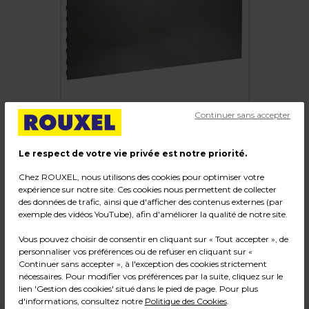
Continuer sans accepter
Le respect de votre vie privée est notre priorité.
Chez ROUXEL, nous utilisons des cookies pour optimiser votre
Fond tôle plein pas de 50 mm
expérience sur notre site. Ces cookies nous permettent de collecter
des données de trafic, ainsi que d'afficher des contenus externes (par
Code :
218317
exemple des vidéos YouTube), afin d'améliorer la qualité de notre site.
Couleur : Gris
Vous pouvez choisir de consentir en cliquant sur « Tout accepter », de
Matière : Tôle ép. 0.6 mm
personnaliser vos préférences ou de refuser en cliquant sur «
Dimensions : L 100 x H 40 cm
Continuer sans accepter », à l'exception des cookies strictement
Poids : 2,26 kg
nécessaires. Pour modifier vos préférences par la suite, cliquez sur le
lien 'Gestion des cookies' situé dans le pied de page. Pour plus
d'informations, consultez notre
Politique des Cookies
.