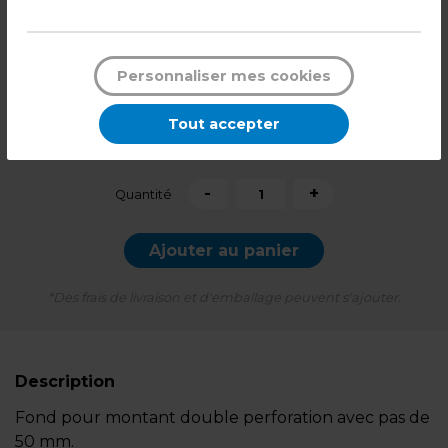
8,79
€ HT
6,49
€ HT
Personnaliser mes cookies
+ éco-mobilier
0,29
€
Tout accepter
8,14
€ TTC*
l'unité
-
+
Quantité
Ajouter au panier
*Des frais de livraison et d'emballage peuvent s'ajouter.
Description
Fond pour montant double perforation avec pas de
50 mm.