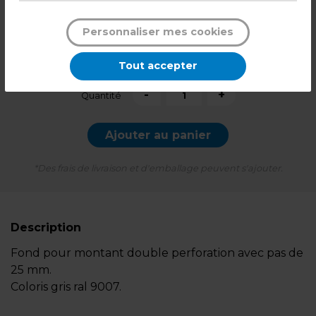
+ éco-mobilier
0,16
€
Personnaliser mes cookies
4,74
€ TTC*
Tout accepter
l'unité
-
+
Quantité
Ajouter au panier
*Des frais de livraison et d'emballage peuvent s'ajouter.
Description
Fond pour montant double perforation avec pas de
25 mm.
Coloris gris ral 9007.