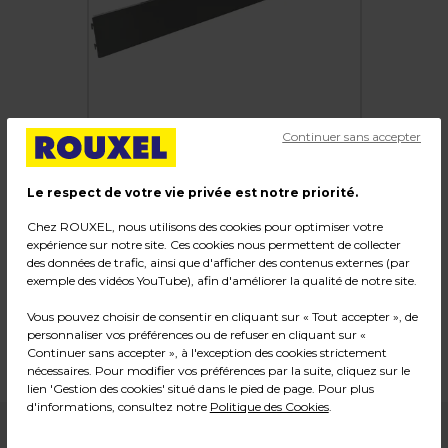
Continuer sans accepter
Le respect de votre vie privée est notre priorité.
Fond tôle plein pas de 25 mm
Chez ROUXEL, nous utilisons des cookies pour optimiser votre
expérience sur notre site. Ces cookies nous permettent de collecter
des données de trafic, ainsi que d'afficher des contenus externes (par
Code :
225619
exemple des vidéos YouTube), afin d'améliorer la qualité de notre site.
Couleur : Gris
Vous pouvez choisir de consentir en cliquant sur « Tout accepter », de
Matière : Tôle ép. 0.6 mm
personnaliser vos préférences ou de refuser en cliquant sur «
Dimensions : L 133 x H 10 cm
Continuer sans accepter », à l'exception des cookies strictement
Poids : 0,91 kg
nécessaires. Pour modifier vos préférences par la suite, cliquez sur le
lien 'Gestion des cookies' situé dans le pied de page. Pour plus
d'informations, consultez notre
Politique des Cookies
.
3,79
€ HT