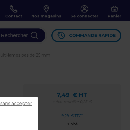
Contact
Nos magasins
Se connecter
Panier
Rechercher
COMMANDE RAPIDE
ulti-lames pas de 25 mm
7,49
€ HT
+ éco-mobilier
0,25
€
 sans accepter
9,29
€ TTC*
l'unité