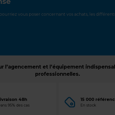
nse
ourriez vous poser concernant vos achats, les différen
r l’agencement et l’équipement indispensabl
professionnelles.
ivraison 48h
15 000 référen
ans 95% des cas
En stock