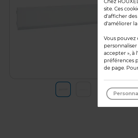
Chez ROUXEL, 
site. Ces cook
d'afficher de
d'améliorer la
Vous pouvez c
personnaliser
accepter », à 
préférences pa
de page. Pour
Personna