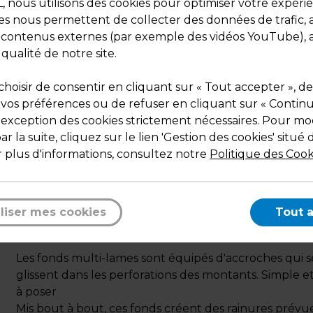
nous utilisons des cookies pour optimiser votre expéri
ies nous permettent de collecter des données de trafic, 
s contenus externes (par exemple des vidéos YouTube), a
 qualité de notre site.
hoisir de consentir en cliquant sur « Tout accepter », de
 vos préférences ou de refuser en cliquant sur « Contin
l'exception des cookies strictement nécessaires. Pour mod
r la suite, cliquez sur le lien 'Gestion des cookies' situé 
Description
 plus d'informations, consultez notre
Politique des Cook
Fond de gondole multi-lames de 100 x H 10 cm avec 
25 mm, alliant la solidité de la tôle à la fonctionnalité
panneaux rainurés.
liser mes cookies
Tout 
Coloris blanc RAL 9003.
Les fonds multi-lames sont équipés d'accroches qui s
glissent dans les perforations des montants. Simple et
à poser
Mis bout à bout, ces fonds créent des rainures prévu