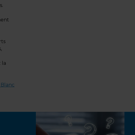
s.
ment
rts
,
 la
 Blanc