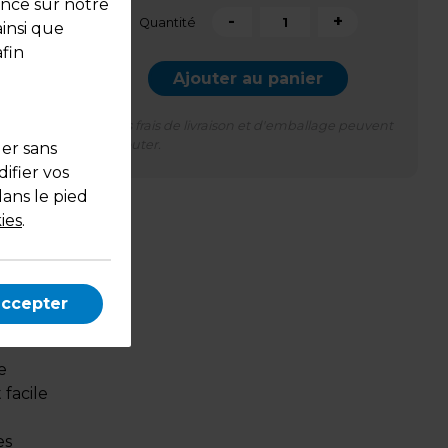
ence sur notre
-
+
Quantité
ainsi que
fin
Ajouter au panier
*Des frais de livraison et d'emballage peuvent
s'ajouter.
uer sans
ifier vos
dans le pied
ies
.
pas de
 des
accepter
e
 facile
es