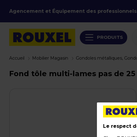
Agencement et Équipement des professionnels
PRODUITS
Accueil
Mobilier Magasin
Gondoles métalliques, Gond
Fond tôle multi-lames pas de 25 
Le respect de