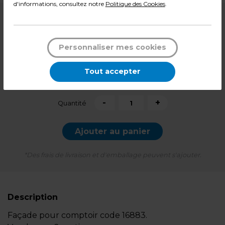
d'informations, consultez notre
Politique des Cookies
.
40,00
€ HT
9,99
€ HT
+ éco-mobilier
1,38
€
Personnaliser mes cookies
13,64
€ TTC*
Tout accepter
l'unité
-
+
Quantité
Ajouter au panier
*Des frais de livraison et d'emballage peuvent s'ajouter.
Description
Façade pour comptoir code 16883.