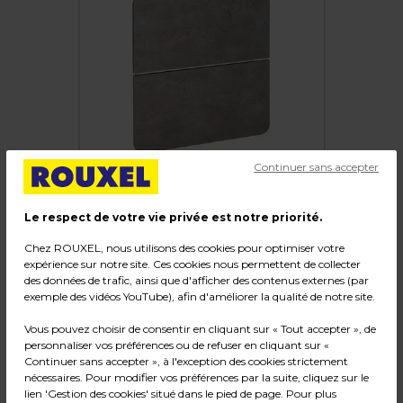
Continuer sans accepter
Le respect de votre vie privée est notre priorité.
Chez ROUXEL, nous utilisons des cookies pour optimiser votre
expérience sur notre site. Ces cookies nous permettent de collecter
Façade Sixties petit modèle
des données de trafic, ainsi que d'afficher des contenus externes (par
exemple des vidéos YouTube), afin d'améliorer la qualité de notre site.
Code :
16886
Vous pouvez choisir de consentir en cliquant sur « Tout accepter », de
Couleur : Béton
personnaliser vos préférences ou de refuser en cliquant sur «
Dimensions : L 74 x H 74 cm, ép. 19 mm
Continuer sans accepter », à l'exception des cookies strictement
Poids : 7,28 kg
nécessaires. Pour modifier vos préférences par la suite, cliquez sur le
lien 'Gestion des cookies' situé dans le pied de page. Pour plus