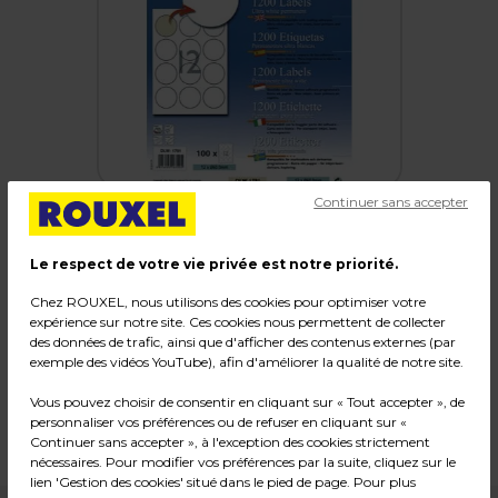
Continuer sans accepter
Le respect de votre vie privée est notre priorité.
Étiquettes adhésives rondes multi usage
Chez ROUXEL, nous utilisons des cookies pour optimiser votre
Decadry ø 60 mm - Paquet de 1200
expérience sur notre site. Ces cookies nous permettent de collecter
des données de trafic, ainsi que d'afficher des contenus externes (par
Code :
107353
exemple des vidéos YouTube), afin d'améliorer la qualité de notre site.
Couleur : Blanc
Vous pouvez choisir de consentir en cliquant sur « Tout accepter », de
Dimensions : ø 60 mm
personnaliser vos préférences ou de refuser en cliquant sur «
Poids : 1,04 kg
Continuer sans accepter », à l'exception des cookies strictement
nécessaires. Pour modifier vos préférences par la suite, cliquez sur le
lien 'Gestion des cookies' situé dans le pied de page. Pour plus