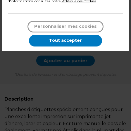
d'informations, consultez notre
Politique des Cookies
.
16,90
€ HT
20,28
€ TTC*
Personnaliser mes cookies
Paquet de 1200
Tout accepter
-
+
Quantité
Ajouter au panier
*Des frais de livraison et d'emballage peuvent s'ajouter.
Description
Planches d’étiquettes spécialement conçues pour
une excellente impression sur imprimante jet
d’encre, laser et copieur. Écriture manuelle possible
également. Formats pré-établis dans la plupart des