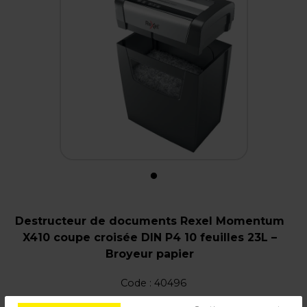
Destructeur de documents Rexel Momentum
X410 coupe croisée DIN P4 10 feuilles 23L –
Broyeur papier
Code :
40496
Couleur : Noir