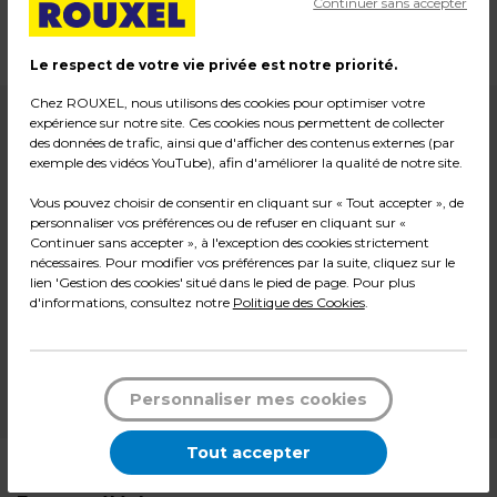
Continuer sans accepter
Dimensions : L 23,8 x P 35,6 x H 42,3 cm
Poids : 6,50 kg
Le respect de votre vie privée est notre priorité.
Chez ROUXEL, nous utilisons des cookies pour optimiser votre
99,99
€ HT
expérience sur notre site. Ces cookies nous permettent de collecter
des données de trafic, ainsi que d'afficher des contenus externes (par
+ éco-participation
1,10
€
exemple des vidéos YouTube), afin d'améliorer la qualité de notre site.
Vous pouvez choisir de consentir en cliquant sur « Tout accepter », de
121,31
€ TTC*
personnaliser vos préférences ou de refuser en cliquant sur «
l'unité
Continuer sans accepter », à l'exception des cookies strictement
nécessaires. Pour modifier vos préférences par la suite, cliquez sur le
lien 'Gestion des cookies' situé dans le pied de page. Pour plus
-
+
Quantité
d'informations, consultez notre
Politique des Cookies
.
Ajouter au panier
Personnaliser mes cookies
*Des frais de livraison et d'emballage peuvent s'ajouter.
Tout accepter