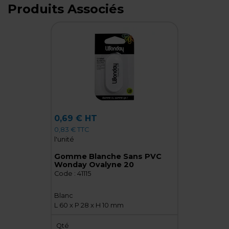
Produits Associés
0,69 € HT
0,83 € TTC
l'unité
Gomme Blanche Sans PVC
Wonday Ovalyne 20
Code :
41115
Blanc
L 60 x P 28 x H 10 mm
Qté