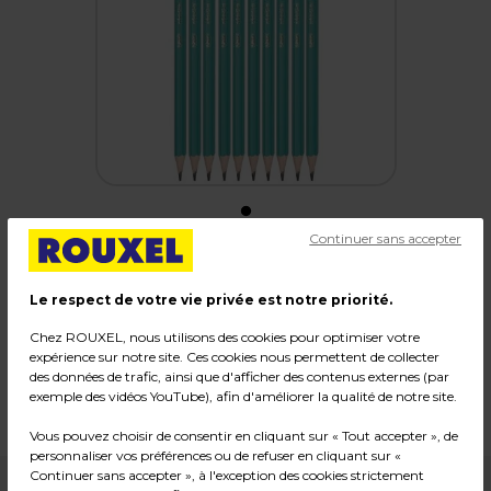
Continuer sans accepter
Crayon à papier BIC Evolution mine graphite
Le respect de votre vie privée est notre priorité.
HB - Paquet de 10
Chez ROUXEL, nous utilisons des cookies pour optimiser votre
Code :
1191
expérience sur notre site. Ces cookies nous permettent de collecter
des données de trafic, ainsi que d'afficher des contenus externes (par
Matière : Bois
exemple des vidéos YouTube), afin d'améliorer la qualité de notre site.
Poids : 0,06 kg
Vous pouvez choisir de consentir en cliquant sur « Tout accepter », de
personnaliser vos préférences ou de refuser en cliquant sur «
Continuer sans accepter », à l'exception des cookies strictement