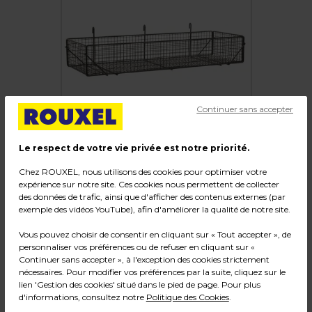
Continuer sans accepter
Le respect de votre vie privée est notre priorité.
Chez ROUXEL, nous utilisons des cookies pour optimiser votre
expérience sur notre site. Ces cookies nous permettent de collecter
des données de trafic, ainsi que d'afficher des contenus externes (par
Corbeille fil métal pour grille d’exposition 80 x
exemple des vidéos YouTube), afin d'améliorer la qualité de notre site.
26 x 13 cm - Panier fil pour grille - Gris Martelé
Vous pouvez choisir de consentir en cliquant sur « Tout accepter », de
personnaliser vos préférences ou de refuser en cliquant sur «
Code :
281
Continuer sans accepter », à l'exception des cookies strictement
Couleur : Gris
nécessaires. Pour modifier vos préférences par la suite, cliquez sur le
Matière : Métal
lien 'Gestion des cookies' situé dans le pied de page. Pour plus
Dimensions : L 80 x P 26 x H 13 cm
d'informations, consultez notre
Politique des Cookies
.