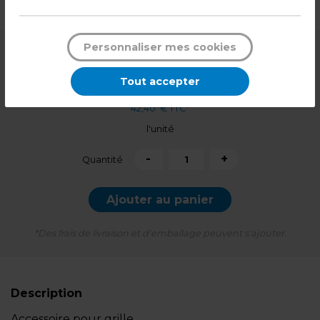
Poids : 2,60 kg
Personnaliser mes cookies
34,99
€ HT
+ éco-mobilier
0,34
€
Tout accepter
42,40
€ TTC*
l'unité
-
+
Quantité
Ajouter au panier
*Des frais de livraison et d'emballage peuvent s'ajouter.
Description
Accessoire pour grille.