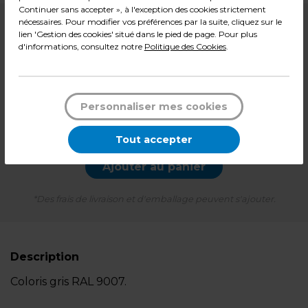
Continuer sans accepter », à l'exception des cookies strictement
nécessaires. Pour modifier vos préférences par la suite, cliquez sur le
3,99
€ HT
lien 'Gestion des cookies' situé dans le pied de page. Pour plus
2,99
€ HT
d'informations, consultez notre
Politique des Cookies
.
3,59
€ TTC*
l'unité
Personnaliser mes cookies
-
+
Quantité
Tout accepter
Ajouter au panier
*Des frais de livraison et d'emballage peuvent s'ajouter.
Description
Coloris gris RAL 9007.