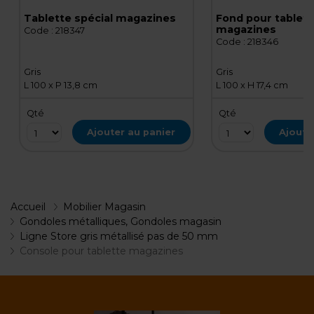
Tablette spécial magazines
Fond pour tablett
magazines
Code :
218347
Code :
218346
Gris
Gris
L 100 x P 13,8 cm
L 100 x H 17,4 cm
Qté
Qté
Ajouter au panier
Ajoute
Accueil
Mobilier Magasin
Gondoles métalliques, Gondoles magasin
Ligne Store gris métallisé pas de 50 mm
Console pour tablette magazines