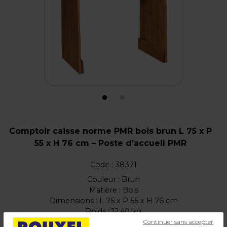
Comptoir caisse norme PMR bois brun L 75 x P
55 x H 76 cm – Poste d’accueil PMR
Code :
38371
Couleur : Brun
Matière : Bois
Dimensions : L 75 x P 55 x H 76 cm
Poids : 12,40 kg
Continuer sans accepter