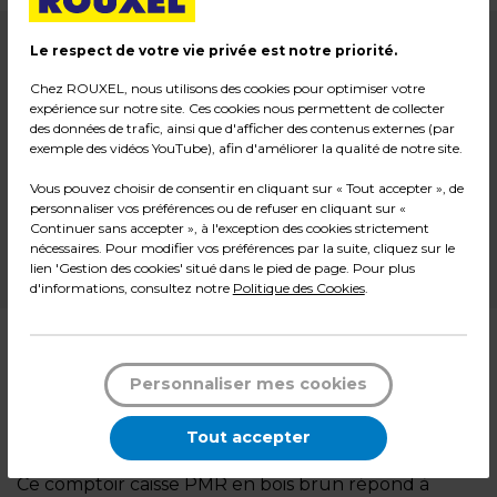
179,00
€ HT
Le respect de votre vie privée est notre priorité.
+ éco-mobilier
2,36
€
Chez ROUXEL, nous utilisons des cookies pour optimiser votre
expérience sur notre site. Ces cookies nous permettent de collecter
des données de trafic, ainsi que d'afficher des contenus externes (par
217,63
€ TTC*
exemple des vidéos YouTube), afin d'améliorer la qualité de notre site.
l'unité
Vous pouvez choisir de consentir en cliquant sur « Tout accepter », de
personnaliser vos préférences ou de refuser en cliquant sur «
En cours d'approvisionnement
Continuer sans accepter », à l'exception des cookies strictement
nécessaires. Pour modifier vos préférences par la suite, cliquez sur le
lien 'Gestion des cookies' situé dans le pied de page. Pour plus
*Des frais de livraison et d'emballage peuvent s'ajouter.
d'informations, consultez notre
Politique des Cookies
.
Description
Personnaliser mes cookies
Comptoir caisse PMR bois brun – Accessibilité
professionnelle et design inclusif
Tout accepter
Ce comptoir caisse PMR en bois brun répond à