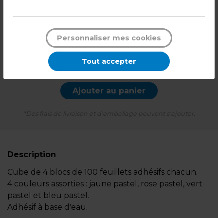
2,90
€ HT
3,48
€ TTC*
Personnaliser mes cookies
l'unité
Tout accepter
-
+
Quantité
Ajouter au panier
*Des frais de livraison et d'emballage peuvent s'ajouter.
Description
Cube de 4 blocs de 100 feuillets adhésifs chacun.
4 couleurs assorties : jaune pastel, rose pastel, vert
pastel et bleu pastel.
Adhésif à base d'eau.