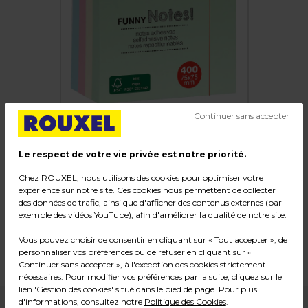
Continuer sans accepter
Le respect de votre vie privée est notre priorité.
Bloc-notes adhésives repositionnables
Chez ROUXEL, nous utilisons des cookies pour optimiser votre
expérience sur notre site. Ces cookies nous permettent de collecter
"Funny"
des données de trafic, ainsi que d'afficher des contenus externes (par
exemple des vidéos YouTube), afin d'améliorer la qualité de notre site.
Code :
38093
Vous pouvez choisir de consentir en cliquant sur « Tout accepter », de
Dimensions : 7,5 x 7,5 cm
personnaliser vos préférences ou de refuser en cliquant sur «
Poids : 0,16 kg
Continuer sans accepter », à l'exception des cookies strictement
nécessaires. Pour modifier vos préférences par la suite, cliquez sur le
lien 'Gestion des cookies' situé dans le pied de page. Pour plus
d'informations, consultez notre
Politique des Cookies
.