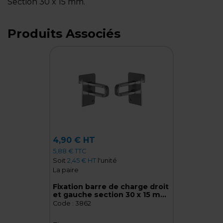
Section 30 x 15 mm.
Produits Associés
4,90 € HT
5,88 € TTC
Soit
2,45 € HT
l'unité
La paire
Fixation barre de charge droit
et gauche section 30 x 15 mm
– Zinc - La paire
Code :
3862