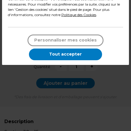
Dimensions : L 99 cm
nécessaires. Pour modifier vos préférences par la suite, cliquez sur le
Poids : 1,02 kg
lien 'Gestion des cookies' situé dans le pied de page. Pour plus
d'informations, consultez notre
Politique des Cookies
.
5,99
€ HT
Personnaliser mes cookies
7,19
€ TTC*
Tout accepter
l'unité
-
+
Quantité
Ajouter au panier
*Des frais de livraison et d'emballage peuvent s'ajouter.
Description