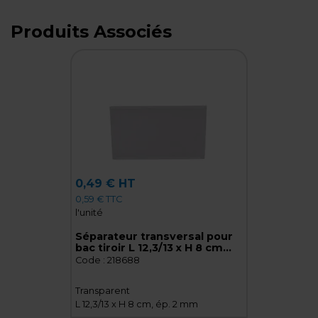
Produits Associés
0,49 € HT
0,59 € TTC
l'unité
Séparateur transversal pour
bac tiroir L 12,3/13 x H 8 cm
transparent
Code :
218688
Transparent
L 12,3/13 x H 8 cm, ép. 2 mm