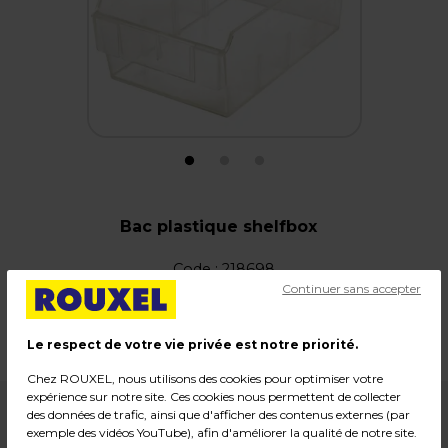
Bac plastique shelfbox
Code :
218698
Continuer sans accepter
Couleur : Cristal
Dimensions : L 14 x P 22,5 x H 8,5 cm
Poids : 0,20 kg
Le respect de votre vie privée est notre priorité.
Chez ROUXEL, nous utilisons des cookies pour optimiser votre
expérience sur notre site. Ces cookies nous permettent de collecter
7,99
€ HT
des données de trafic, ainsi que d'afficher des contenus externes (par
exemple des vidéos YouTube), afin d'améliorer la qualité de notre site.