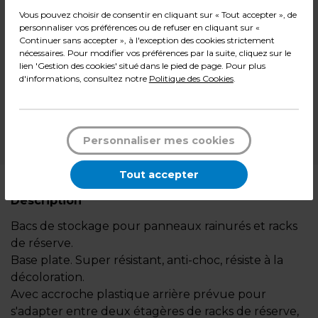
Vous pouvez choisir de consentir en cliquant sur « Tout accepter », de
9,59
€ TTC*
personnaliser vos préférences ou de refuser en cliquant sur «
l'unité
Continuer sans accepter », à l'exception des cookies strictement
nécessaires. Pour modifier vos préférences par la suite, cliquez sur le
-
+
lien 'Gestion des cookies' situé dans le pied de page. Pour plus
Quantité
d'informations, consultez notre
Politique des Cookies
.
Ajouter au panier
Personnaliser mes cookies
*Des frais de livraison et d'emballage peuvent s'ajouter.
Tout accepter
Description
Bacs de stockage pour panneaux rainurés et racks
de réserve.
Base plate. Super résistant, anti-choc, résiste à la
décoloration.
Avec accroche plastique arrière prévue pour
s'adapter entre deux étagères de racks de réserve,