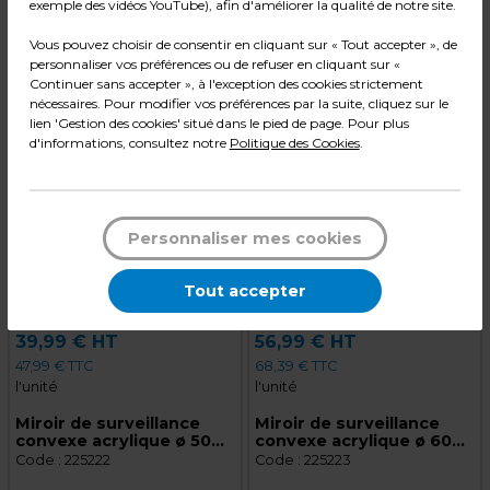
exemple des vidéos YouTube), afin d'améliorer la qualité de notre site.
2
Avec ses 40000 m
de stockage, ROUXEL vous
Vous pouvez choisir de consentir en cliquant sur « Tout accepter », de
garantit la disponibilité des produits présents sur ce
personnaliser vos préférences ou de refuser en cliquant sur «
site et dans ses 15 magasins.
Continuer sans accepter », à l'exception des cookies strictement
nécessaires. Pour modifier vos préférences par la suite, cliquez sur le
lien 'Gestion des cookies' situé dans le pied de page. Pour plus
d'informations, consultez notre
Politique des Cookies
.
Personnaliser mes cookies
Tout accepter
39,99 € HT
56,99 € HT
47,99 € TTC
68,39 € TTC
l'unité
l'unité
Miroir de surveillance
Miroir de surveillance
convexe acrylique ø 50
convexe acrylique ø 60
cm - Miroir de sécurité -
cm - Miroir de sécurité -
Code :
225222
Code :
225223
Miroir convexe intérieur
Miroir convexe intérieur