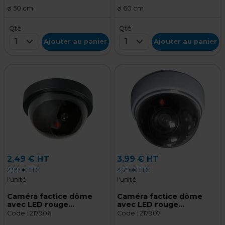
ø 50 cm
ø 60 cm
Qté
Qté
1
1
Ajouter au panier
Ajouter au panier
2,49 € HT
3,99 € HT
2,99 € TTC
4,79 € TTC
l'unité
l'unité
Caméra factice dôme
Caméra factice dôme
avec LED rouge
avec LED rouge
clignotant - Caméra de
clignotant - Caméra de
Code :
217906
Code :
217907
surveillance factice
surveillance factice