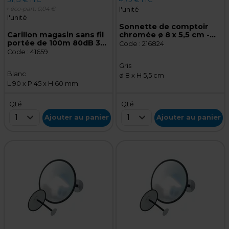
+ éco-part.
0,04 €
l'unité
l'unité
Sonnette de comptoir
Carillon magasin sans fil
chromée ø 8 x 5,5 cm -
portée de 100m 80dB 32
Sonnette de réception -
Code :
216824
mélodies VIRONE AS‑5 -
Cloche de restaurant
Code :
41659
Détecteur de passage
Gris
sans fil
Blanc
ø 8 x H 5,5 cm
L 90 x P 45 x H 60 mm
Qté
Qté
1
1
Ajouter au panier
Ajouter au panier