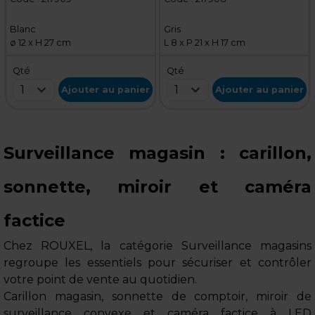
Caméra de surveillance
factice intérieur /
factice intérieure - Blanc
extérieur - Gris
Blanc
Gris
ø 12 x H 27 cm
L 8 x P 21 x H 17 cm
Qté
Qté
1
1
Ajouter au panier
Ajouter au panier
Surveillance magasin : carillon,
sonnette, miroir et caméra
factice
Chez ROUXEL, la catégorie Surveillance magasins
regroupe les essentiels pour sécuriser et contrôler
votre point de vente au quotidien.
Carillon magasin, sonnette de comptoir, miroir de
surveillance convexe et caméra factice à LED