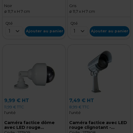
intérieure - Noir
intérieure - Gris
Noir
Gris
ø 11,7 x H 7 cm
ø 11,7 x H 7 cm
Qté
Qté
1
1
Ajouter au panier
Ajouter au panier
9,99 € HT
7,49 € HT
11,99 € TTC
8,99 € TTC
l'unité
l'unité
Caméra factice dôme
Caméra factice avec LED
avec LED rouge
rouge clignotant -
clignotant ø 12 x 27 cm -
Caméra de surveillance
Code :
217909
Code :
217908