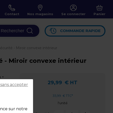
Contact
Nos magasins
Se connecter
Panier
Rechercher
COMMANDE RAPIDE
écurité - Miroir convexe intérieur
é - Miroir convexe intérieur
 -
29,99
€ HT
 sans accepter
35,99
€ TTC*
l'unité
ence sur notre