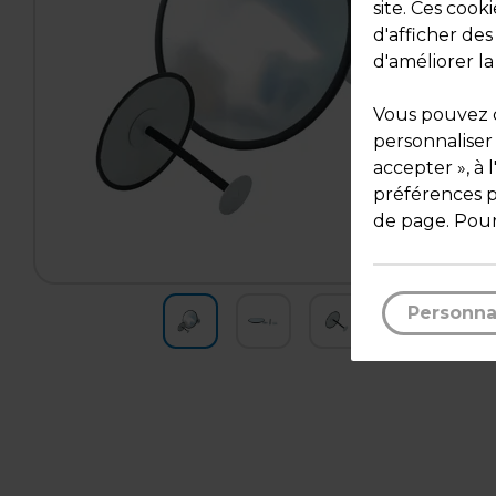
site. Ces cook
d'afficher de
d'améliorer la
Vous pouvez c
personnaliser
accepter », à 
préférences pa
de page. Pour
Personna