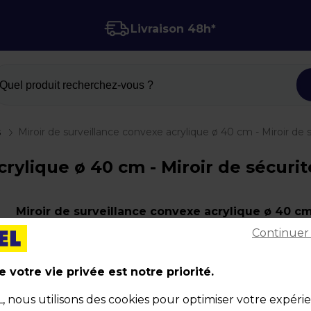
Livraison 48h*
Quel produit recherchez-vous ?
s
Miroir de surveillance convexe acrylique ø 40 cm - Miroir de s
rylique ø 40 cm - Miroir de sécurit
Miroir de surveillance convexe acrylique ø 40 cm
Continuer
Miroir de sécurité - Miroir convexe intérieur
Code :
225221
 votre vie privée est notre priorité.
Matière : Acrylique
Dimensions : ø 40 cm
nous utilisons des cookies pour optimiser votre expéri