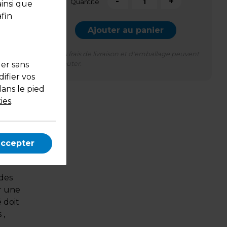
-
+
Quantité
ainsi que
fin
Ajouter au panier
*Des frais de livraison et d'emballage peuvent
uer sans
s'ajouter.
ifier vos
dans le pied
ies
.
e
e en
accepter
 des
ur une
é doit
 ,