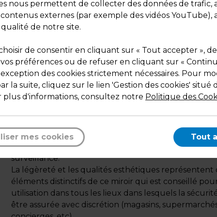
Poids : 0,94 kg
ies nous permettent de collecter des données de trafic, 
s contenus externes (par exemple des vidéos YouTube), a
 qualité de notre site.
hoisir de consentir en cliquant sur « Tout accepter », de
 vos préférences ou de refuser en cliquant sur « Contin
l'exception des cookies strictement nécessaires. Pour mod
r la suite, cliquez sur le lien 'Gestion des cookies' situé 
Description
 plus d'informations, consultez notre
Politique des Cook
Le miroir est composé d'une partie en miroir acryliqu
encadré par une garniture en pvc noir et une attach
plastique avec rotule réglable qui permettent
liser mes cookies
Tout 
d'augmenter le champ visuel dans les zones sous
surveillance.
La légèreté et les qualités esthétiques représentent
éléments distinctifs de ce miroir qui est conseillé po
utilisation dans tous les lieux dans lesquels la sécurit
être assurée avec discrétion (magasins, supermarchés
concierges, etc).