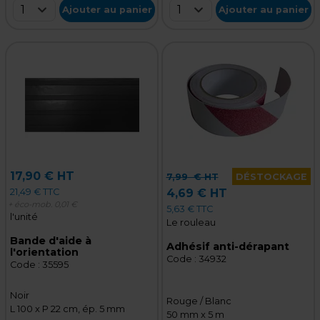
1
1
Ajouter au panier
Ajouter au panier
17,90 € HT
7,99
€ HT
DÉSTOCKAGE
21,49 € TTC
4,69 € HT
+ éco-mob.
0,01 €
5,63 € TTC
l'unité
Le rouleau
Bande d'aide à
Adhésif anti-dérapant
l'orientation
Code :
34932
Code :
35595
Noir
Rouge / Blanc
L 100 x P 22 cm, ép. 5 mm
50 mm x 5 m