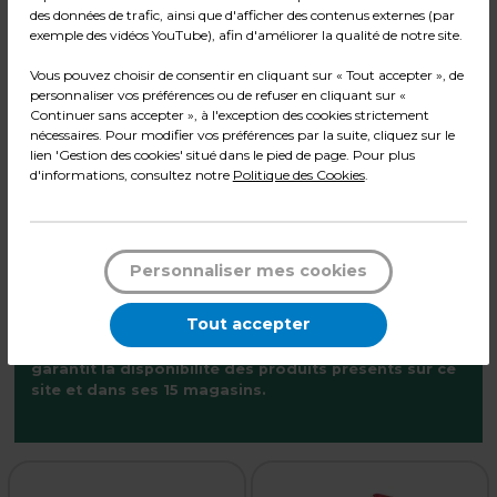
H 50 mm x L 5 m
50 mm x 33 m
des données de trafic, ainsi que d'afficher des contenus externes (par
exemple des vidéos YouTube), afin d'améliorer la qualité de notre site.
Qté
Qté
Vous pouvez choisir de consentir en cliquant sur « Tout accepter », de
1
1
Ajouter au panier
Ajouter au panier
personnaliser vos préférences ou de refuser en cliquant sur «
Continuer sans accepter », à l'exception des cookies strictement
nécessaires. Pour modifier vos préférences par la suite, cliquez sur le
lien 'Gestion des cookies' situé dans le pied de page. Pour plus
d'informations, consultez notre
Politique des Cookies
.
Personnaliser mes cookies
Disponibilité des produits
Tout accepter
2
Avec ses 40000 m
de stockage, ROUXEL vous
garantit la disponibilité des produits présents sur ce
site et dans ses 15 magasins.