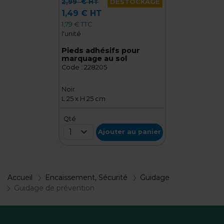
2,99
€ HT
DÉSTOCKAGE
1,49 € HT
1,79 € TTC
l'unité
Pieds adhésifs pour
marquage au sol
Code :
228205
Noir
L 25 x H 25 cm
Qté
1
Ajouter au panier
Accueil
Encaissement, Sécurité
Guidage
Guidage de prévention