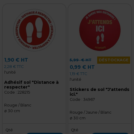
1,90 € HT
5,99
€ HT
DÉSTOCKAGE
2,28 € TTC
0,99 € HT
l'unité
1,19 € TTC
l'unité
Adhésif sol "Distance à
respecter"
Stickers de sol "J'attends
Code :
228215
ici."
Code :
34967
Rouge / Blanc
ø 30 cm
Rouge / Jaune / Blanc
ø 30 cm
Qté
Qté