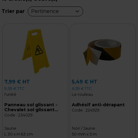
Trier par
Pertinence
7,99 € HT
5,49 € HT
9,59 € TTC
6,59 € TTC
l'unité
Le rouleau
Panneau sol glissant -
Adhésif anti-dérapant
Chevalet sol glissant
Code :
224929
pliable Jaune 30 x 63 cm
Code :
234029
Jaune
Noir / Jaune
L 30 x H 63 cm
50 mm x 5 m