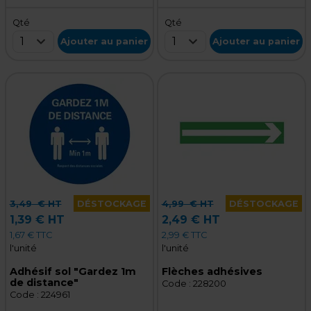
Qté
Qté
1
1
Ajouter au panier
Ajouter au panier
3,49
€ HT
DÉSTOCKAGE
4,99
€ HT
DÉSTOCKAGE
1,39 € HT
2,49 € HT
1,67 € TTC
2,99 € TTC
l'unité
l'unité
Adhésif sol "Gardez 1m
Flèches adhésives
de distance"
Code :
228200
Code :
224961