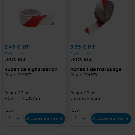
2,49 € HT
3,99 € HT
2,99 € TTC
4,79 € TTC
Le rouleau
Le rouleau
Ruban de signalisation
Adhésif de marquage
Code :
224977
Code :
224979
Rouge / Blanc
Rouge / Blanc
H 50 mm x L 100 m
L 33 m x H 5 cm
Qté
Qté
1
1
Ajouter au panier
Ajouter au panier