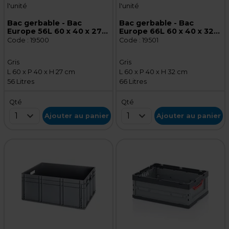
l'unité
l'unité
Bac gerbable - Bac
Bac gerbable - Bac
Europe 56L 60 x 40 x 27
Europe 66L 60 x 40 x 32
cm parois pleines
cm parois pleines
Code :
19500
Code :
19501
poignées ouvertes
poignées ouvertes
polypropylène gris
polypropylène gris
Gris
Gris
L 60 x P 40 x H 27 cm
L 60 x P 40 x H 32 cm
56 Litres
66 Litres
Qté
Qté
1
1
Ajouter au panier
Ajouter au panier