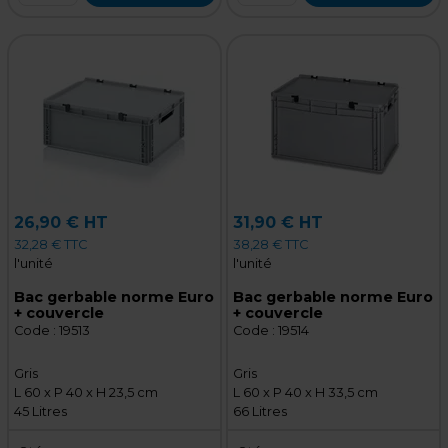
26,90 € HT
31,90 € HT
32,28 € TTC
38,28 € TTC
l'unité
l'unité
Bac gerbable norme Euro
Bac gerbable norme Euro
+ couvercle
+ couvercle
Code :
19513
Code :
19514
Gris
Gris
L 60 x P 40 x H 23,5 cm
L 60 x P 40 x H 33,5 cm
45 Litres
66 Litres