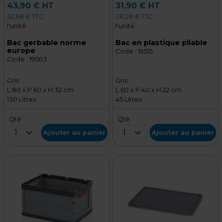
43,90 € HT
31,90 € HT
52,68 € TTC
38,28 € TTC
l'unité
l'unité
Bac gerbable norme
Bac en plastique pliable
europe
Code :
19515
Code :
19503
Gris
Gris
L 80 x P 60 x H 32 cm
L 60 x P 40 x H 22 cm
130 Litres
45 Litres
Qté
Qté
1
1
Ajouter au panier
Ajouter au panier