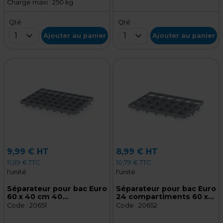
Charge maxi : 250 kg
Qté
Qté
1
1
Ajouter au panier
Ajouter au panier
9,99 € HT
8,99 € HT
11,99 € TTC
10,79 € TTC
l'unité
l'unité
Séparateur pour bac Euro
Séparateur pour bac Euro
60 x 40 cm 40
24 compartiments 60 x
compartiments gris
40 cm gris argenté
Code :
20651
Code :
20652
argenté