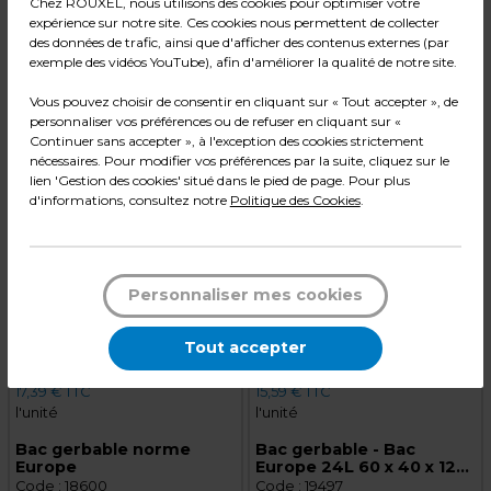
Chez ROUXEL, nous utilisons des cookies pour optimiser votre
Mobilier, Rayonnage, Matériel pour Boutique et
expérience sur notre site. Ces cookies nous permettent de collecter
Marché, Emballage, Étiquetage, Papeterie,
des données de trafic, ainsi que d'afficher des contenus externes (par
Décoration ... TOUT l'équipement des professionnels
exemple des vidéos YouTube), afin d'améliorer la qualité de notre site.
: commerçants, artisans, administrations,
associations, ...
Vous pouvez choisir de consentir en cliquant sur « Tout accepter », de
personnaliser vos préférences ou de refuser en cliquant sur «
Continuer sans accepter », à l'exception des cookies strictement
nécessaires. Pour modifier vos préférences par la suite, cliquez sur le
lien 'Gestion des cookies' situé dans le pied de page. Pour plus
d'informations, consultez notre
Politique des Cookies
.
Personnaliser mes cookies
Tout accepter
14,49 € HT
12,99 € HT
17,39 € TTC
15,59 € TTC
l'unité
l'unité
Bac gerbable norme
Bac gerbable - Bac
Europe
Europe 24L 60 x 40 x 12
cm parois pleines
Code :
18600
Code :
19497