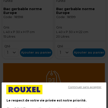
l'unité
l'unité
Bac gerbable norme
Bac gerbable norme
Europe
Europe
Code :
18598
Code :
18599
Gris
Gris
L 40 x P 30 x H 17 cm
L 40 x P 30 x H 22 cm
15 Litres
20 Litres
Qté
Qté
1
1
Ajouter au panier
Ajouter au panier
Continuer sans accepter
15 000 références
Le respect de votre vie privée est notre priorité.