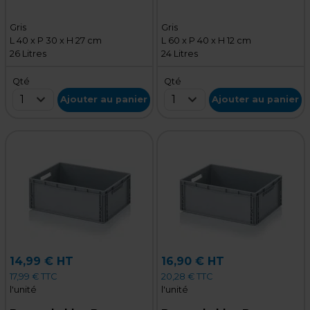
poignées ouvertes
polypropylène gris
Gris
Gris
L 40 x P 30 x H 27 cm
L 60 x P 40 x H 12 cm
26 Litres
24 Litres
Qté
Qté
1
1
Ajouter au panier
Ajouter au panier
14,99 € HT
16,90 € HT
17,99 € TTC
20,28 € TTC
l'unité
l'unité