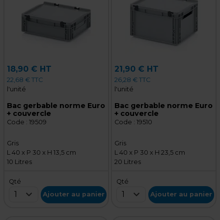
18,90 € HT
21,90 € HT
22,68 € TTC
26,28 € TTC
l'unité
l'unité
Bac gerbable norme Euro
Bac gerbable norme Euro
+ couvercle
+ couvercle
Code :
19509
Code :
19510
Gris
Gris
L 40 x P 30 x H 13,5 cm
L 40 x P 30 x H 23,5 cm
10 Litres
20 Litres
Qté
Qté
1
1
Ajouter au panier
Ajouter au panier