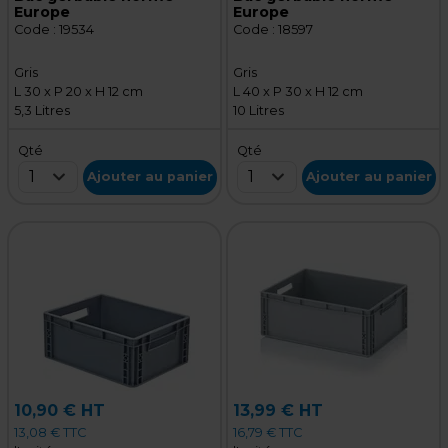
Europe
Europe
Code :
19534
Code :
18597
Gris
Gris
L 30 x P 20 x H 12 cm
L 40 x P 30 x H 12 cm
5,3 Litres
10 Litres
Qté
Qté
1
1
Ajouter au panier
Ajouter au panier
10,90 € HT
13,99 € HT
13,08 € TTC
16,79 € TTC