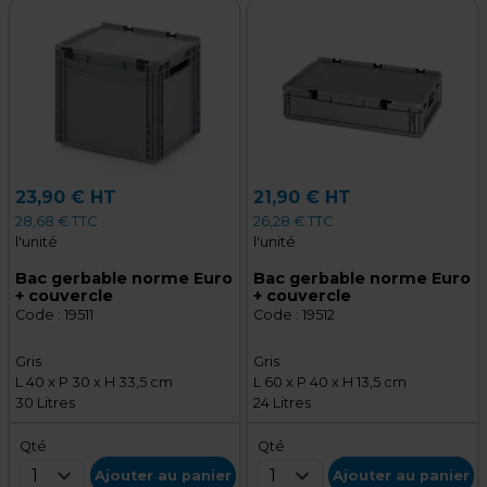
23,90 € HT
21,90 € HT
28,68 € TTC
26,28 € TTC
l'unité
l'unité
Bac gerbable norme Euro
Bac gerbable norme Euro
+ couvercle
+ couvercle
Code :
19511
Code :
19512
Gris
Gris
L 40 x P 30 x H 33,5 cm
L 60 x P 40 x H 13,5 cm
30 Litres
24 Litres
Qté
Qté
1
1
Ajouter au panier
Ajouter au panier