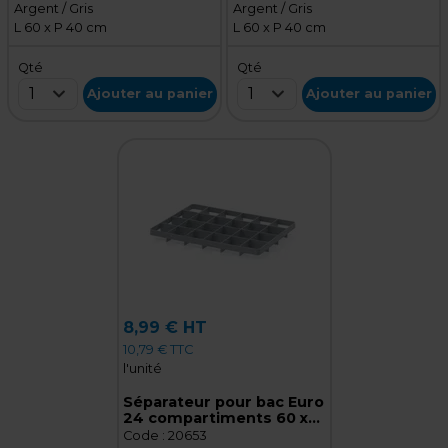
Argent / Gris
Argent / Gris
L 60 x P 40 cm
L 60 x P 40 cm
Qté
Qté
1
1
Ajouter au panier
Ajouter au panier
8,99 € HT
10,79 € TTC
l'unité
Séparateur pour bac Euro
24 compartiments 60 x
40 cm gris argenté
Code :
20653