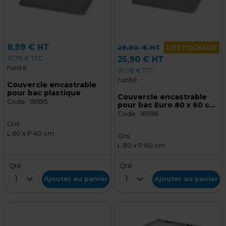
8,99 € HT
29,90
€ HT
DÉSTOCKAGE
10,79 € TTC
25,90 € HT
l'unité
31,08 € TTC
l'unité
Couvercle encastrable
pour bac plastique
Couvercle encastrable
Code :
18595
pour bac Euro 80 x 60 cm
gris
Code :
18596
Gris
L 60 x P 40 cm
Gris
L 80 x P 60 cm
Qté
Qté
1
1
Ajouter au panier
Ajouter au panier