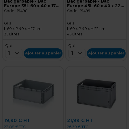
Bac gerbable - Bac
Bac gerbable - Bac
Europe 35L 60 x 40 x 17
Europe 45L 60 x 40 x 22
cm parois pleines
cm parois pleines
Code :
19498
Code :
19499
poignées ouvertes
poignées ouvertes
polypropylène gris
polypropylène gris
Gris
Gris
L 60 x P 40 x H 17 cm
L 60 x P 40 x H 22 cm
35 Litres
45 Litres
Qté
Qté
1
1
Ajouter au panier
Ajouter au panier
19,90 € HT
21,99 € HT
23,88 € TTC
26,39 € TTC