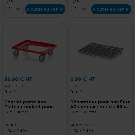
Qté
Qté
1
1
Ajouter au panier
Ajouter au panier
39,90 € HT
9,99 € HT
47,88 € TTC
11,99 € TTC
l'unité
l'unité
Chariot porte bac -
Séparateur pour bac Euro
Plateau roulant pour
40 compartiments 60 x
bacs Europe 60 x 40 cm -
40 cm gris argenté
Code :
18593
Code :
20650
Rouge
Rouge
Argent / Gris
L 60 x P 40 cm
L 60 x P 40 cm