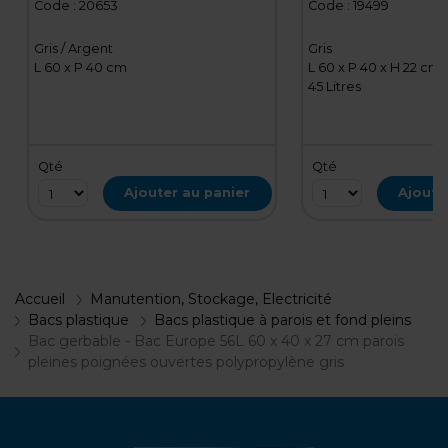
gris argenté
pleines poignées
Code :
20653
Code :
19499
polypropylène gri
Gris / Argent
Gris
L 60 x P 40 cm
L 60 x P 40 x H 22 cm
45 Litres
Qté
Qté
Ajouter au panier
Ajoute
Accueil
Manutention, Stockage, Electricité
Bacs plastique
Bacs plastique à parois et fond pleins
Bac gerbable - Bac Europe 56L 60 x 40 x 27 cm parois
pleines poignées ouvertes polypropylène gris