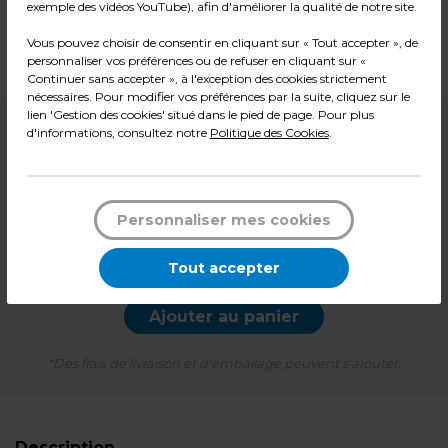
exemple des vidéos YouTube), afin d'améliorer la qualité de notre site.
Matière : Polypropylène
Dimensions : L 60 x P 40 x H 27 cm
Vous pouvez choisir de consentir en cliquant sur « Tout accepter », de
Poids : 2,08 kg
personnaliser vos préférences ou de refuser en cliquant sur «
Continuer sans accepter », à l'exception des cookies strictement
nécessaires. Pour modifier vos préférences par la suite, cliquez sur le
lien 'Gestion des cookies' situé dans le pied de page. Pour plus
19,90
€ HT
d'informations, consultez notre
Politique des Cookies
.
23,88
€ TTC*
l'unité
Personnaliser mes cookies
-
+
Quantité
Tout accepter
Ajouter au panier
*Des frais de livraison et d'emballage peuvent s'ajouter.
Description