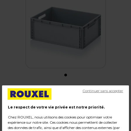
Continuer sans accepter
Bac gerbable - Bac Europe 56L 60 x 40 x 27 cm
parois pleines poignées ouvertes
Le respect de votre vie privée est notre priorité.
polypropylène gris
Chez ROUXEL, nous utilisons des cookies pour optimiser votre
Code :
19500
expérience sur notre site. Ces cookies nous permettent de collecter
des données de trafic, ainsi que d'afficher des contenus externes (par
Couleur : Gris