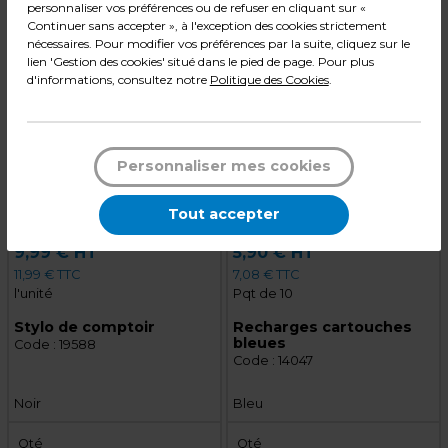
personnaliser vos préférences ou de refuser en cliquant sur «
1
1
Ajouter au panier
Ajouter au panier
Continuer sans accepter », à l'exception des cookies strictement
nécessaires. Pour modifier vos préférences par la suite, cliquez sur le
lien 'Gestion des cookies' situé dans le pied de page. Pour plus
d'informations, consultez notre
Politique des Cookies
.
Personnaliser mes cookies
Tout accepter
9,99 € HT
5,90 € HT
11,99 € TTC
7,08 € TTC
l'unité
Pqt de 10
Stylo de comptoir
Recharges cartouches
bleues
Code :
19588
Code :
14047
Noir
Bleu
Qté
Qté