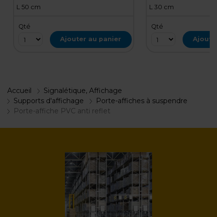
L 50 cm
L 30 cm
Qté
Qté
Ajouter au panier
Ajoute
Accueil
Signalétique, Affichage
Supports d'affichage
Porte-affiches à suspendre
Porte-affiche PVC anti reflet