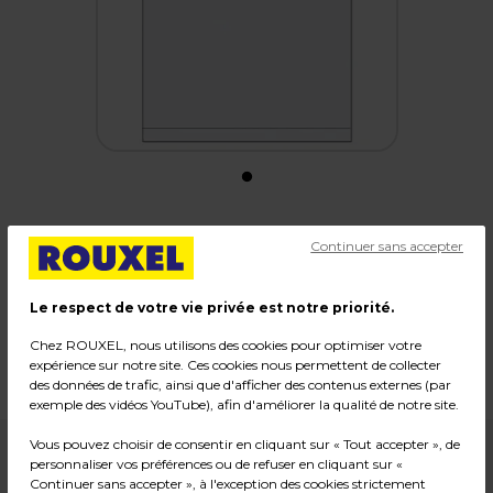
Continuer sans accepter
Porte-affiche PVC anti reflet
Code :
676
Le respect de votre vie privée est notre priorité.
Couleur : Transparent
Chez ROUXEL, nous utilisons des cookies pour optimiser votre
Dimensions : H42 x L 29,7 cm
expérience sur notre site. Ces cookies nous permettent de collecter
Poids : 0,72 kg
des données de trafic, ainsi que d'afficher des contenus externes (par
exemple des vidéos YouTube), afin d'améliorer la qualité de notre site.
Vous pouvez choisir de consentir en cliquant sur « Tout accepter », de
19,90
€ HT
personnaliser vos préférences ou de refuser en cliquant sur «
Continuer sans accepter », à l'exception des cookies strictement