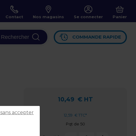
Contact
Nos magasins
Se connecter
Panier
Rechercher
COMMANDE RAPIDE
10,49
€ HT
 sans accepter
12,59
€ TTC*
Pqt de 50