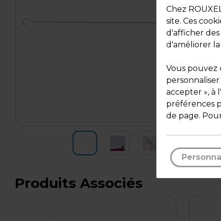
Chez ROUXEL, 
site. Ces cook
d'afficher de
d'améliorer la
Vous pouvez c
personnaliser
accepter », à 
préférences pa
de page. Pour
Personna
Produits Associés