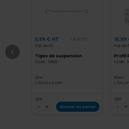
5,99 € HT
16,99
7,19 € TTC
Pqt de 50
Pqt de 
Tiges de suspension
Profil
Code :
11826
Code :
1
Zinc
Blanc
L 15 cm x 2 mm
L 120 c
Qté
Qté
Ajouter au panier