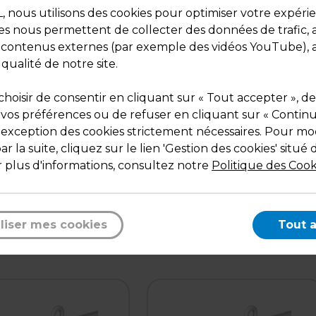
nous utilisons des cookies pour optimiser votre expéri
ies nous permettent de collecter des données de trafic, 
s contenus externes (par exemple des vidéos YouTube), a
 qualité de notre site.
hoisir de consentir en cliquant sur « Tout accepter », de
 vos préférences ou de refuser en cliquant sur « Contin
l'exception des cookies strictement nécessaires. Pour mod
Description
r la suite, cliquez sur le lien 'Gestion des cookies' situé 
Cette tige à double crochets convient pour suspend
 plus d'informations, consultez notre
Politique des Cook
PLV ou panneaux.
liser mes cookies
Tout 