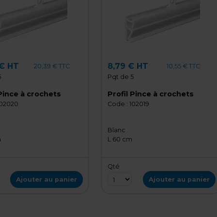
 € HT
8,79 € HT
20,39 € TTC
10,55 € TTC
5
Pqt de 5
 Pince à crochets
Profil Pince à crochets
02020
Code :
102019
Blanc
m
L 60 cm
Qté
Ajouter au panier
Ajouter au panier