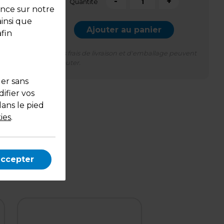
-
+
Quantité
ence sur notre
ainsi que
Ajouter au panier
fin
*Des frais de livraison et d'emballage peuvent
s'ajouter.
uer sans
ifier vos
dans le pied
re vos
ies
.
accepter