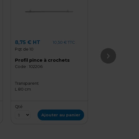
8,75 € HT
5,99 € HT
10,50 € TTC
Pqt de 10
Pqt de 10
Profil pince à crochets
Profil pince à c
Code :
102206
Code :
102204
Transparent
Transparent
L 80 cm
L 40 cm
Qté
Qté
Ajouter au panier
Ajout