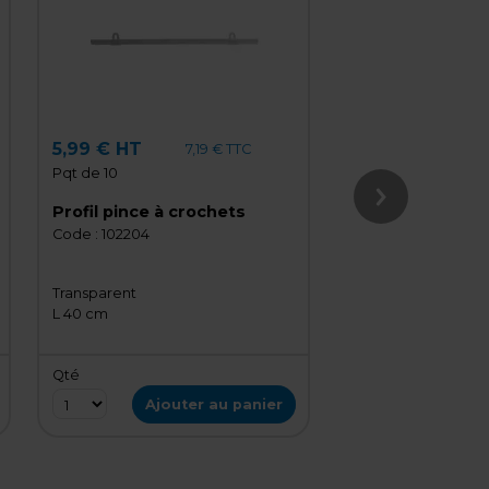
5,99 € HT
11,90 € HT
7,19 € TTC
Pqt de 10
Pqt de 5
Profil pince à crochets
Porte-affiche P
reflet
Code :
102204
Code :
670
Transparent
Transparent
L 40 cm
H 30 x L 21 cm
Qté
Qté
Ajouter au panier
Ajout