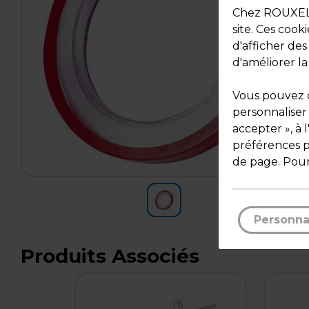
Chez ROUXEL, 
site. Ces cook
d'afficher de
d'améliorer la
Vous pouvez c
personnaliser
accepter », à 
préférences pa
de page. Pour
Personna
Produits Associés