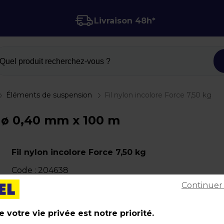
Livraison 48h*
Quel produit recherchez-vous ?
Éléments de suspension
Fil nylon incolore Force 7,50 kg
- ø 0,40 mm x 100 m
Fil nylon incolore Force 7,50 kg
Code :
204638
Continuer
Dimensions : ø 0,40 mm x 100 m
Poids : 0,05 kg
 votre vie privée est notre priorité.