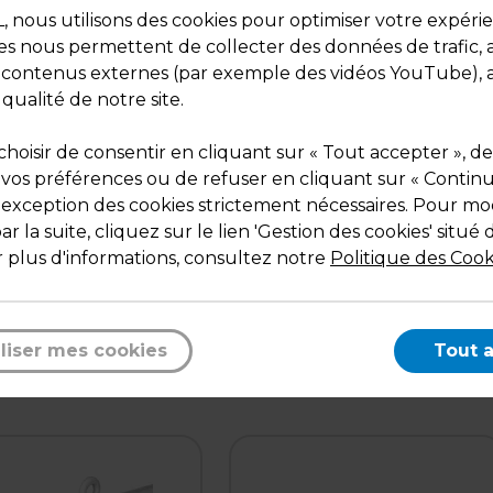
nous utilisons des cookies pour optimiser votre expéri
ies nous permettent de collecter des données de trafic, 
s contenus externes (par exemple des vidéos YouTube), a
 qualité de notre site.
hoisir de consentir en cliquant sur « Tout accepter », de
 vos préférences ou de refuser en cliquant sur « Contin
l'exception des cookies strictement nécessaires. Pour mod
Description
r la suite, cliquez sur le lien 'Gestion des cookies' situé 
Le fil nylon incolore permet de suspendre des éléme
 plus d'informations, consultez notre
Politique des Cook
de PLV et de réaliser vos travaux d'étalage. Bobines
distributrices avec coupe fil intégré
liser mes cookies
Tout 