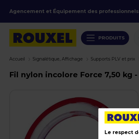
Agencement et Équipement des professionnels
PRODUITS
Accueil
Signalétique, Affichage
Supports PLV et prix
Fil nylon incolore Force 7,50 kg 
Le respect de