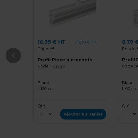
16,99 € HT
8,79 
20,39 € TTC
Pqt de 5
Pqt de 
Profil Pince à crochets
Profil
Code :
102020
Code :
1
Blanc
Blanc
L 120 cm
L 60 cm
Qté
Qté
Ajouter au panier