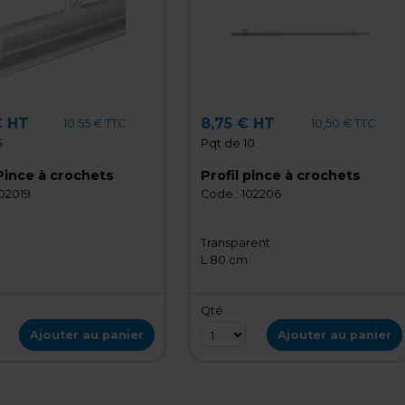
€ HT
8,75 € HT
10,55 € TTC
10,50 € TTC
5
Pqt de 10
 Pince à crochets
Profil pince à crochets
02019
Code :
102206
Transparent
L 80 cm
Qté
Ajouter au panier
Ajouter au panier