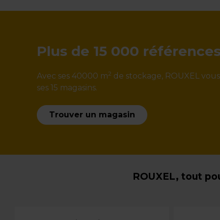
Plus de 15 000 référence
2
Avec ses 40000 m
de stockage, ROUXEL vous ga
ses 15 magasins.
Trouver un magasin
ROUXEL, tout pou