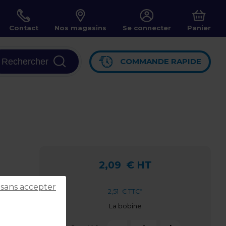
Contact
Nos magasins
Se connecter
Panier
Rechercher
COMMANDE RAPIDE
2,09
€ HT
 sans accepter
2,51
€ TTC*
La bobine