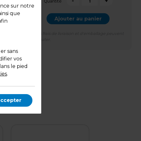
-
+
Quantité
ence sur notre
ainsi que
Ajouter au panier
fin
*Des frais de livraison et d'emballage peuvent
s'ajouter.
uer sans
ifier vos
dans le pied
nts
ies
.
accepter