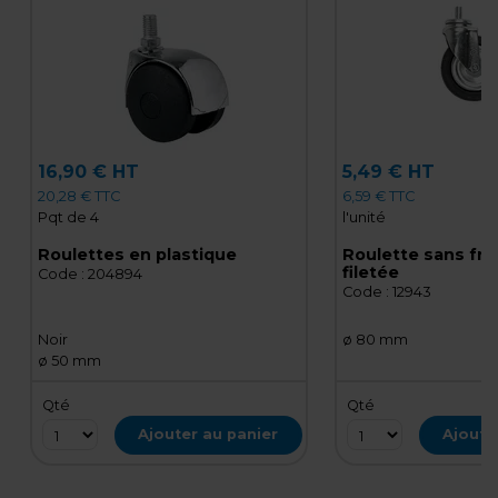
16,90 € HT
5,49 € HT
20,28 € TTC
6,59 € TTC
Pqt de 4
l'unité
Roulettes en plastique
Roulette sans frei
filetée
Code :
204894
Code :
12943
Noir
ø 80 mm
ø 50 mm
Qté
Qté
Ajouter au panier
Ajoute