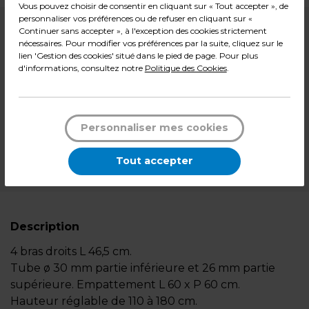
Vous pouvez choisir de consentir en cliquant sur « Tout accepter », de
personnaliser vos préférences ou de refuser en cliquant sur «
139,00
€ HT
Continuer sans accepter », à l'exception des cookies strictement
nécessaires. Pour modifier vos préférences par la suite, cliquez sur le
+ éco-mobilier
1,61
€
lien 'Gestion des cookies' situé dans le pied de page. Pour plus
d'informations, consultez notre
Politique des Cookies
.
168,73
€ TTC*
l'unité
Personnaliser mes cookies
En cours d'approvisionnement
Tout accepter
*Des frais de livraison et d'emballage peuvent s'ajouter.
Description
4 bras droits L 46,5 cm.
Tube ø 30 mm partie inférieure et 26 mm partie
supérieure. Empattement L 60 x P 60 cm.
Hauteur réglable de 110 à 180 cm.