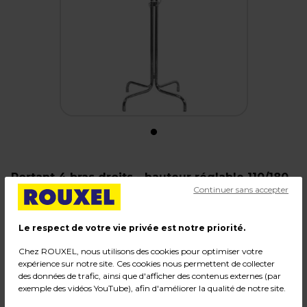
Portant 4 bras droits - hauteur réglable 110/180
Continuer sans accepter
cm
Code :
12903
Le respect de votre vie privée est notre priorité.
Couleur : Chromé
Chez ROUXEL, nous utilisons des cookies pour optimiser votre
Matière : Fer
expérience sur notre site. Ces cookies nous permettent de collecter
Dimensions : H 110 à 180 cm
des données de trafic, ainsi que d'afficher des contenus externes (par
Poids : 12,40 kg
exemple des vidéos YouTube), afin d'améliorer la qualité de notre site.