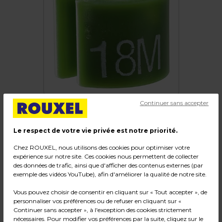
Continuer sans accepter
Le respect de votre vie privée est notre priorité.
Marque taille T 18 mois vert olive ø 1,3 cm -
Chez ROUXEL, nous utilisons des cookies pour optimiser votre
Indicateur de taille pour cintre - Paquet de
expérience sur notre site. Ces cookies nous permettent de collecter
des données de trafic, ainsi que d'afficher des contenus externes (par
100
exemple des vidéos YouTube), afin d'améliorer la qualité de notre site.
Code :
203055
Vous pouvez choisir de consentir en cliquant sur « Tout accepter », de
personnaliser vos préférences ou de refuser en cliquant sur «
Couleur : Vert olive
Continuer sans accepter », à l'exception des cookies strictement
Matière : Plastique
nécessaires. Pour modifier vos préférences par la suite, cliquez sur le