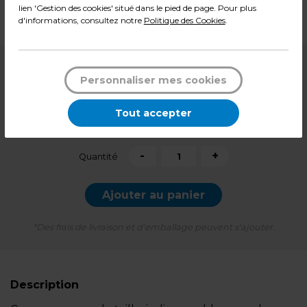
Dimensions : ø 1,3 cm
lien 'Gestion des cookies' situé dans le pied de page. Pour plus
Poids : 0,07 kg
d'informations, consultez notre
Politique des Cookies
.
2,99
€ HT
Personnaliser mes cookies
3,59
€ TTC*
Tout accepter
Pqt de 100
-
+
Quantité
Ajouter au panier
*Des frais de livraison et d'emballage peuvent s'ajouter.
Description