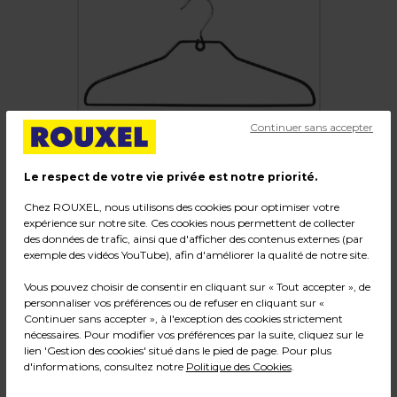
Continuer sans accepter
Le respect de votre vie privée est notre priorité.
Chez ROUXEL, nous utilisons des cookies pour optimiser votre
expérience sur notre site. Ces cookies nous permettent de collecter
des données de trafic, ainsi que d'afficher des contenus externes (par
exemple des vidéos YouTube), afin d'améliorer la qualité de notre site.
Cintre métal antidérapant avec barre fil gainé
PVC 40 cm - Cintre plat - Lot de 60
Vous pouvez choisir de consentir en cliquant sur « Tout accepter », de
personnaliser vos préférences ou de refuser en cliquant sur «
Code :
8452
Continuer sans accepter », à l'exception des cookies strictement
nécessaires. Pour modifier vos préférences par la suite, cliquez sur le
Couleur : Noir
lien 'Gestion des cookies' situé dans le pied de page. Pour plus
Matière : Métal / Plastique
d'informations, consultez notre
Politique des Cookies
.
Dimensions : L 40 x P 0,34 x H 21,5 cm