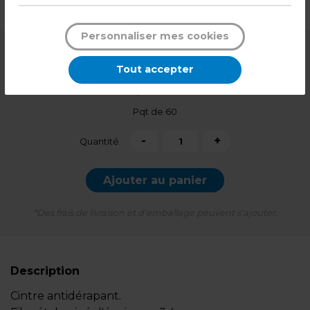
Poids : 4,80 kg
Personnaliser mes cookies
39,99
€ HT
Tout accepter
47,99
€ TTC*
Pqt de 60
-
+
Quantité
Ajouter au panier
*Des frais de livraison et d'emballage peuvent s'ajouter.
Description
Cintre antidérapant.