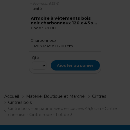
+ éco-mob.
6,38 €
l'unité
Armoire à vêtements bois
noir charbonneux 120 x 45 x
200 cm
Code :
32098
Charbonneux
L 120 x P 45 x H 200 cm
Qté
Ajouter au panier
Accueil
Matériel Boutique et Marché
Cintres
Cintres bois
Cintre bois noir patiné avec encoches 44,5 cm - Cintre
chemise - Cintre robe - Lot de 3