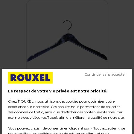
Continuer sans accepter
Le respect de votre vie privée est notre priorité.
Chez ROUXEL, nous utilisons des cookies pour optimiser votre
expérience sur notre site. Ces cookies nous permettent de collecter
Cintre bois noir patiné avec encoches 44,5 cm
des données de trafic, ainsi que d'afficher des contenus externes (par
- Cintre chemise - Cintre robe - Lot de 3
exemple des vidéos YouTube), afin d'améliorer la qualité de notre site.
Code :
300753
Vous pouvez choisir de consentir en cliquant sur « Tout accepter », de
personnaliser vos préférences ou de refuser en cliquant sur «