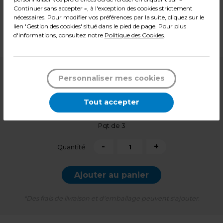
Couleur : Noir
Continuer sans accepter », à l'exception des cookies strictement
Matière : Bois
nécessaires. Pour modifier vos préférences par la suite, cliquez sur le
Dimensions : L 44,5 x P 1,2 x H 23,5 cm
lien 'Gestion des cookies' situé dans le pied de page. Pour plus
d'informations, consultez notre
Politique des Cookies
.
Poids : 0,28 kg
4,49
€ HT
Personnaliser mes cookies
3,49
€ HT
Soit
1,16 € HT
l'unité
Tout accepter
4,19
€ TTC*
Pqt de 3
-
+
Quantité
Ajouter au panier
*Des frais de livraison et d'emballage peuvent s'ajouter.