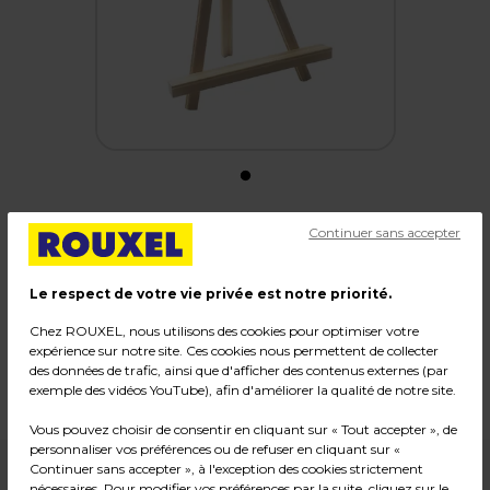
Continuer sans accepter
Chevalet trépied en bois brut
Code :
233504
Le respect de votre vie privée est notre priorité.
Couleur : Naturel
Chez ROUXEL, nous utilisons des cookies pour optimiser votre
Matière : Bois
expérience sur notre site. Ces cookies nous permettent de collecter
des données de trafic, ainsi que d'afficher des contenus externes (par
Dimensions : L 25 x H 33 cm
exemple des vidéos YouTube), afin d'améliorer la qualité de notre site.
Poids : 0,12 kg
Vous pouvez choisir de consentir en cliquant sur « Tout accepter », de
personnaliser vos préférences ou de refuser en cliquant sur «
Continuer sans accepter », à l'exception des cookies strictement
2,99
€ HT
nécessaires. Pour modifier vos préférences par la suite, cliquez sur le