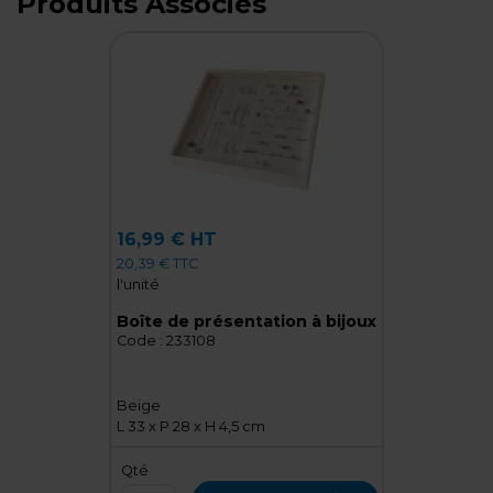
Produits Associés
16,99 € HT
20,39 € TTC
l'unité
Boîte de présentation à bijoux
Code :
233108
Beige
L 33 x P 28 x H 4,5 cm
Qté