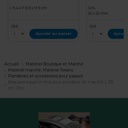
L 9,4 x P 8,5 x H 5 cm
Gris
22 x 22 mm
Qté
Qté
Ajouter au panier
Ajoute
Accueil
Matériel Boutique et Marché
Matériel marché, Matériel forains
Penderies et accessoires pour parasol
Bras perroquet incliné pour penderie de marché L 38
cm Zinc