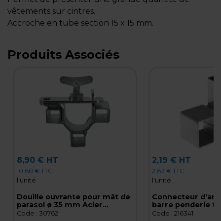
vêtements sur cintres.
Accroche en tube section 15 x 15 mm.
Produits Associés
8,90 € HT
2,19 € HT
10,68 € TTC
2,63 € TTC
l'unité
l'unité
Douille ouvrante pour mât de
Connecteur d'ang
parasol ø 35 mm Acier
barre penderie tu
galvanisé
section 22 x 22 
Code :
30762
Code :
216341
galvanisé