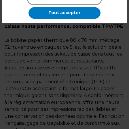
Description
Tout accepter
Bobine papier thermique 80x70 mm – rouleau
caisse haute performance, compatible TPV/TPE
La bobine papier thermique 80 x 70 mm, métrage
72 m, vendue en paquet de 5, est la solution idéale
pour l’impression des tickets de caisse dans tous les
points de vente, commerces et restaurants.
Adaptée aux caisses enregistreuses et TPV, cette
bobine convient également pour de nombreux
terminaux de paiement électronique (TPE) et
lecteurs CB acceptant le format large. Le papier
thermique, garanti sans Bisphénol A conformément
à la règlementation européenne, offre une haute
sensibilité pour des impressions rapides, lisibles et
une conservation des données optimale. Fabrication
française, gage de traçabilité et de conformité aux