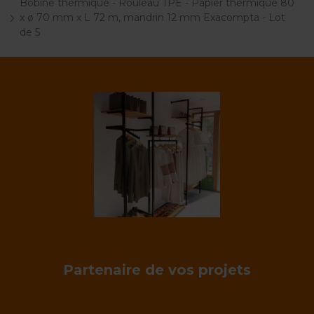
Bobine thermique - Rouleau TPE - Papier thermique 80
x ø 70 mm x L 72 m, mandrin 12 mm Exacompta - Lot
de 5
Partenaire de vos projets