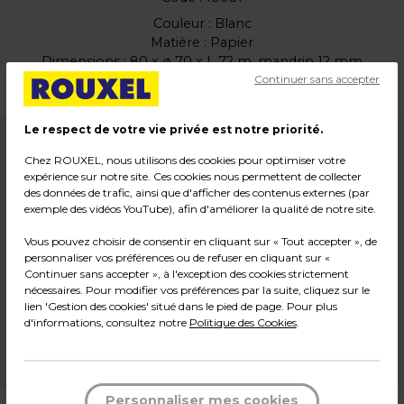
Couleur : Blanc
Matière : Papier
Dimensions : 80 x ø 70 x L 72 m, mandrin 12 mm
Continuer sans accepter
Poids : 1,36 kg
Le respect de votre vie privée est notre priorité.
10,90
€ HT
Chez ROUXEL, nous utilisons des cookies pour optimiser votre
expérience sur notre site. Ces cookies nous permettent de collecter
des données de trafic, ainsi que d'afficher des contenus externes (par
13,08
€ TTC*
exemple des vidéos YouTube), afin d'améliorer la qualité de notre site.
Lot de 5
Vous pouvez choisir de consentir en cliquant sur « Tout accepter », de
personnaliser vos préférences ou de refuser en cliquant sur «
-
+
Quantité
Continuer sans accepter », à l'exception des cookies strictement
nécessaires. Pour modifier vos préférences par la suite, cliquez sur le
lien 'Gestion des cookies' situé dans le pied de page. Pour plus
Ajouter au panier
d'informations, consultez notre
Politique des Cookies
.
*Des frais de livraison et d'emballage peuvent s'ajouter.
Personnaliser mes cookies