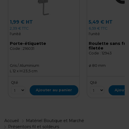
1,99 € HT
5,49 € HT
2,39 € TTC
6,59 € TTC
l'unité
l'unité
Porte-étiquette
Roulette sans frei
filetée
Code :
216031
Code :
12943
Gris / Aluminium
ø 80 mm
L 12 x H 23,5 cm
Qté
Qté
Ajouter au panier
Ajoute
Accueil
Matériel Boutique et Marché
Présentoirs fil et soldeurs