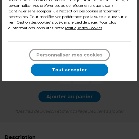
Dimensions : L 120 x P 80 x H 80 cm
personnaliser vos préférences ou de refuser en cliquant sur «
Poids : 18,82 kg
Continuer sans accepter », à l'exception des cookies strictement
nécessaires. Pour modifier vos préférences par la suite, cliquez sur le
lien 'Gestion des cookies' situé dans le pied de page. Pour plus
d'informations, consultez notre
Politique des Cookies
.
139,99
€ HT
+ éco-mobilier
2,45
€
Personnaliser mes cookies
170,93
€ TTC*
l'unité
Tout accepter
-
+
Quantité
Ajouter au panier
*Des frais de livraison et d'emballage peuvent s'ajouter.
Description