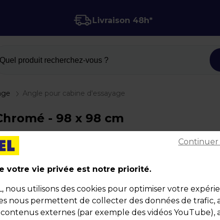
Livraison 48h*
Quel produit recherchez-vous ?
age
Angle pour cabine d'essayage
Chromé - 98 x 98 cm
Continuer
Angle pour cabine d'essayage
Code :
13055
 votre vie privée est notre priorité.
Couleur : Chromé
nous utilisons des cookies pour optimiser votre expéri
Matière : Métal
ies nous permettent de collecter des données de trafic, 
Dimensions : 98 x 98 cm
s contenus externes (par exemple des vidéos YouTube), a
Poids : 1,60 kg