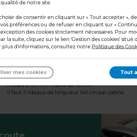
 qualité de notre site.
hoisir de consentir en cliquant sur « Tout accepter », de
 vos préférences ou de refuser en cliquant sur « Contin
l'exception des cookies strictement nécessaires. Pour mod
r la suite, cliquez sur le lien 'Gestion des cookies' situé 
 plus d'informations, consultez notre
Politique des Cook
Description
En tube ø 25 mm.
liser mes cookies
Tout 
Solution angulaire en métal avec platines pour fixati
murale ø 50 mm + câble de renfort.
Il faut 2 rideaux de longueur 140 cm par cabine.
écoute