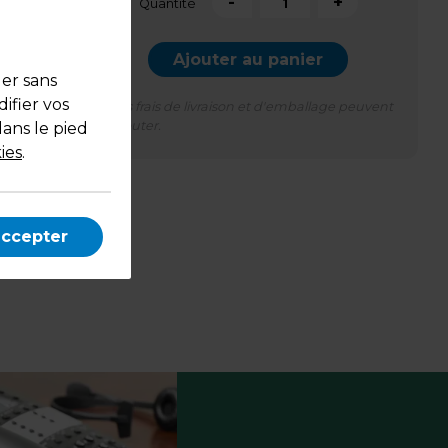
-
+
Quantité
Ajouter au panier
uer sans
ifier vos
*Des frais de livraison et d'emballage peuvent
s'ajouter.
dans le pied
ies
.
accepter
on