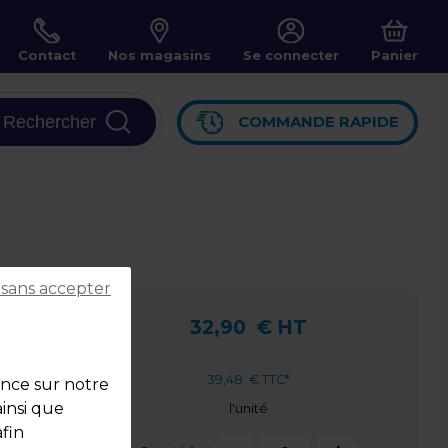
Contact
Nos magasins
Se connecter
Panier
Rechercher
COMMANDE RAPIDE
 sans accepter
32,90
€ HT
39,48
€ TTC*
ence sur notre
ainsi que
l'unité
fin