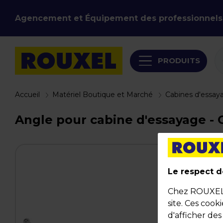
Agencement et Équipement des professionnels
PRODUITS
Accueil
Matériel Boutique et Marché
Cabines d'essay
Angle pour cabine d'essayage - 
Le respect de
Chez ROUXEL, 
site. Ces cook
d'afficher de