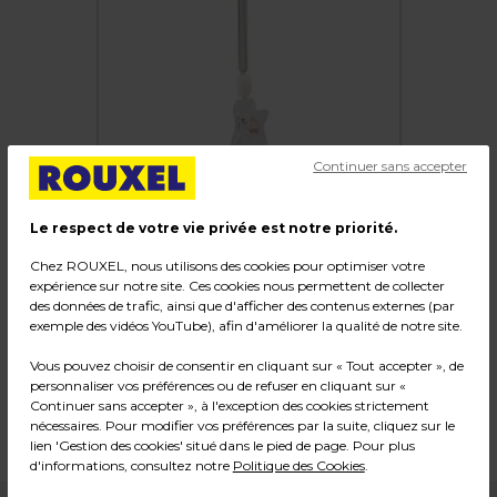
Continuer sans accepter
Le respect de votre vie privée est notre priorité.
Chez ROUXEL, nous utilisons des cookies pour optimiser votre
Supports PLV articulés avec pince
expérience sur notre site. Ces cookies nous permettent de collecter
des données de trafic, ainsi que d'afficher des contenus externes (par
exemple des vidéos YouTube), afin d'améliorer la qualité de notre site.
Code :
219284
Couleur : Transparent
Vous pouvez choisir de consentir en cliquant sur « Tout accepter », de
personnaliser vos préférences ou de refuser en cliquant sur «
Matière : Plastique
Continuer sans accepter », à l'exception des cookies strictement
Dimensions : H 21,5 cm
nécessaires. Pour modifier vos préférences par la suite, cliquez sur le
Poids : 0,33 kg
lien 'Gestion des cookies' situé dans le pied de page. Pour plus
d'informations, consultez notre
Politique des Cookies
.