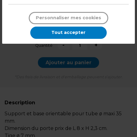
9,99
€ HT
Soit
1,00 € HT
l'unité
Personnaliser mes cookies
11,99
€ TTC*
Tout accepter
Pqt de 10
-
+
Quantité
Ajouter au panier
*Des frais de livraison et d'emballage peuvent s'ajouter.
Description
Support et base orientable pour tube ø maxi 35
mm.
Dimension du porte prix de L 8 x H 2,3 cm.
Tige ø 7 mm.