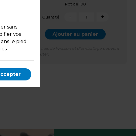
Pqt de 100
-
+
Quantité
uer sans
Ajouter au panier
ifier vos
dans le pied
ies
.
*Des frais de livraison et d'emballage peuvent
s'ajouter.
accepter