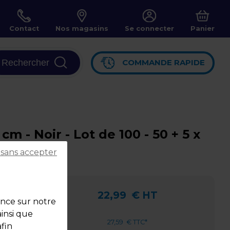
Contact
Nos magasins
Se connecter
Panier
Rechercher
COMMANDE RAPIDE
 - Noir - Lot de 100 - 50 + 5 x
 sans accepter
PEBD
22,99
€ HT
ence sur notre
ainsi que
27,59
€ TTC*
fin