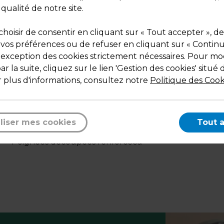
Couleur : Noir
 qualité de notre site.
Matière : PEBD 55µ
Dimensions : 50 + 5 x H 50 cm
hoisir de consentir en cliquant sur « Tout accepter », de
Poids : 3,14 kg
 vos préférences ou de refuser en cliquant sur « Contin
l'exception des cookies strictement nécessaires. Pour mod
r la suite, cliquez sur le lien 'Gestion des cookies' situé 
 plus d'informations, consultez notre
Politique des Cook
liser mes cookies
Tout 
Description
Poignées découpées renforcées.