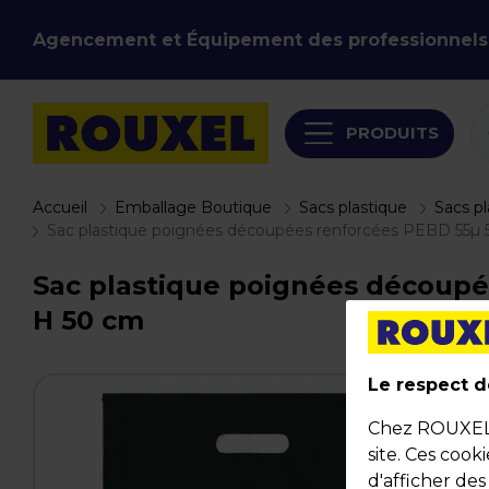
Agencement et Équipement des professionnels
PRODUITS
Accueil
Emballage Boutique
Sacs plastique
Sacs p
Sac plastique poignées découpées renforcées PEBD 55µ 50
Sac plastique poignées découpées
H 50 cm
Le respect de
Chez ROUXEL, 
site. Ces cook
d'afficher de