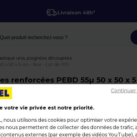
Livraison 48h*
Quel produit recherchez-vous ?
lastique unis, poignées découpées
 x 50 x 5 cm - Noir - Lot de 100
 renforcées PEBD 55µ 50 x 50 x 5 cm
Continuer
 votre vie privée est notre priorité.
Sac plastique poignées découpées renforcées 
55µ 50 x 50 x 5 cm - Noir - Lot de 100
nous utilisons des cookies pour optimiser votre expéri
ies nous permettent de collecter des données de trafic, 
Code :
10159
s contenus externes (par exemple des vidéos YouTube), a