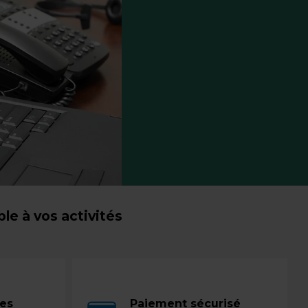
e à vos activités
ces
Paiement sécurisé