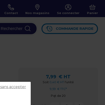
Contact
Nos magasins
Se connecter
Panier
Rechercher
COMMANDE RAPIDE
7,99
€ HT
Soit
0,40 € HT
l'unité
 sans accepter
9,59
€ TTC*
Pqt de 20