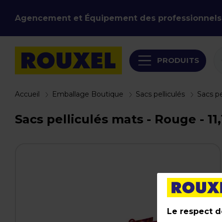
Agencement et Équipement des professionnels
PRODUITS
Accueil
Emballage Boutique
Sacs pelliculés
Sacs pe
Sacs pelliculés mats - Rouge - 11,
Le respect de