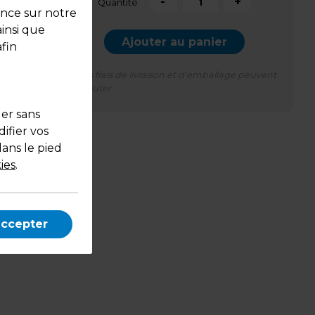
-
+
Quantité
ence sur notre
ainsi que
Ajouter au panier
fin
*Des frais de livraison et d'emballage peuvent
s'ajouter.
uer sans
ifier vos
dans le pied
ies
.
accepter