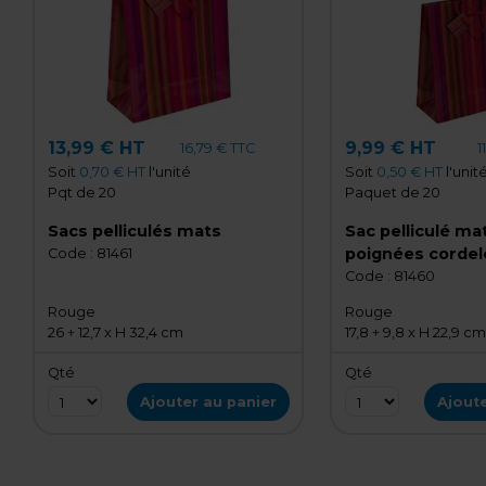
13,99 € HT
9,99 € HT
16,79 € TTC
1
Soit
0,70 € HT
l'unité
Soit
0,50 € HT
l'unit
Pqt de 20
Paquet de 20
Sacs pelliculés mats
Sac pelliculé ma
poignées cordel
Code :
81461
"Monaco" 17,8 x 9
Code :
81460
cm 157 g/m², pa
Rouge
Rouge
26 + 12,7 x H 32,4 cm
17,8 + 9,8 x H 22,9 cm
Qté
Qté
Ajouter au panier
Ajoute