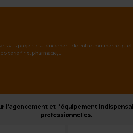
ans vos projets d'agencement de votre commerce quell
 épicerie fine, pharmacie, ...
r l’agencement et l’équipement indispensabl
professionnelles.