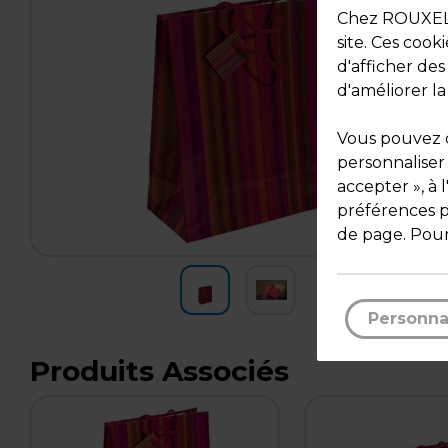
Chez ROUXEL, 
site. Ces cook
d'afficher de
d'améliorer la
Vous pouvez c
personnaliser
accepter », à 
préférences pa
de page. Pour
Personna
Produits Associés