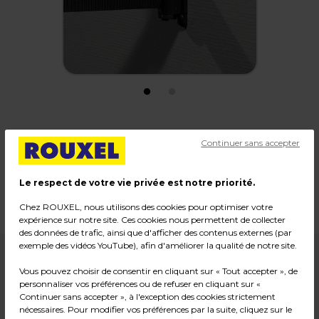
Récepteur mural
Continuer sans accepter
Code :
10971
Le respect de votre vie privée est notre priorité.
Couleur : Noir
Poids : 0,02 kg
Chez ROUXEL, nous utilisons des cookies pour optimiser votre
expérience sur notre site. Ces cookies nous permettent de collecter
des données de trafic, ainsi que d'afficher des contenus externes (par
exemple des vidéos YouTube), afin d'améliorer la qualité de notre site.
2,99
€ HT
Vous pouvez choisir de consentir en cliquant sur « Tout accepter », de
personnaliser vos préférences ou de refuser en cliquant sur «
Continuer sans accepter », à l'exception des cookies strictement
3,59
€ TTC*
nécessaires. Pour modifier vos préférences par la suite, cliquez sur le
l'unité