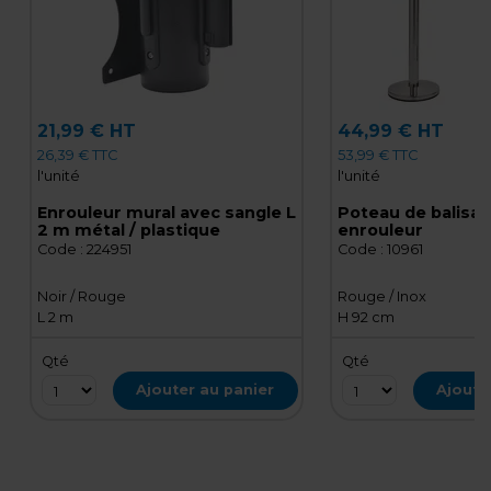
21,99 € HT
44,99 € HT
26,39 € TTC
53,99 € TTC
l'unité
l'unité
Enrouleur mural avec sangle L
Poteau de balisag
2 m métal / plastique
enrouleur
Code :
224951
Code :
10961
Noir / Rouge
Rouge / Inox
L 2 m
H 92 cm
Qté
Qté
Ajouter au panier
Ajoute