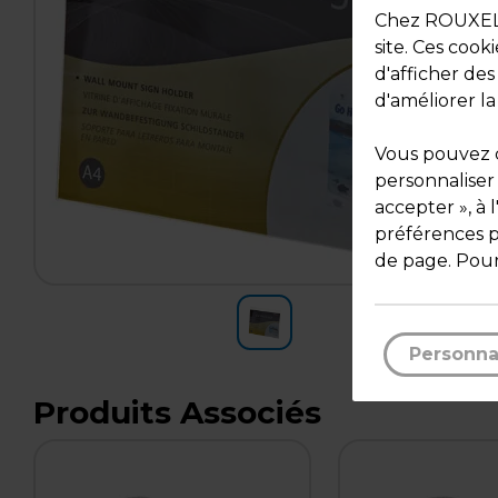
Chez ROUXEL, 
site. Ces cook
d'afficher de
d'améliorer la
Vous pouvez c
personnaliser
accepter », à 
préférences pa
de page. Pour
Personna
Produits Associés