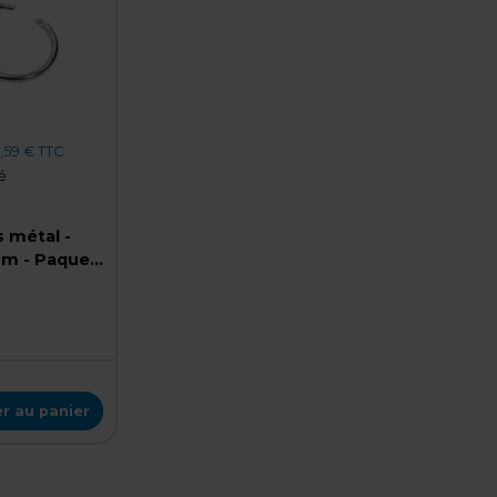
,59 € TTC
é
 métal -
mm - Paquet
r au panier