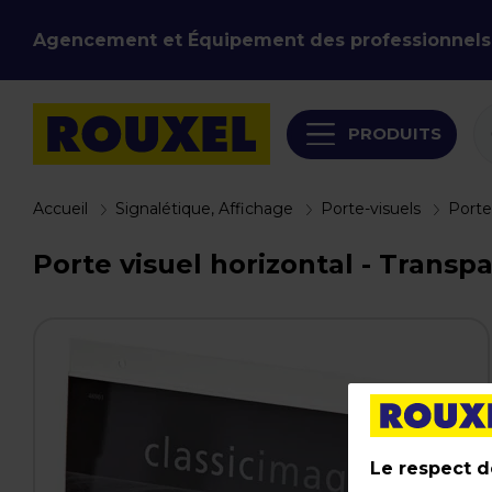
Agencement et Équipement des professionnels
PRODUITS
Accueil
Signalétique, Affichage
Porte-visuels
Porte
Porte visuel horizontal - Transpa
Le respect de