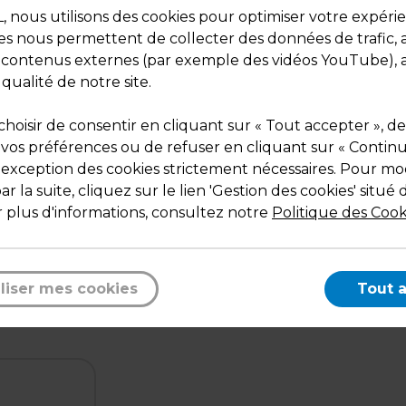
nous utilisons des cookies pour optimiser votre expéri
ies nous permettent de collecter des données de trafic, 
s contenus externes (par exemple des vidéos YouTube), a
 qualité de notre site.
hoisir de consentir en cliquant sur « Tout accepter », de
 vos préférences ou de refuser en cliquant sur « Contin
l'exception des cookies strictement nécessaires. Pour mod
Description
r la suite, cliquez sur le lien 'Gestion des cookies' situé 
Mural ou à suspendre. Avec 2 trous de fixation.
 plus d'informations, consultez notre
Politique des Cook
Mesures
Capacité :
A4
liser mes cookies
Tout 