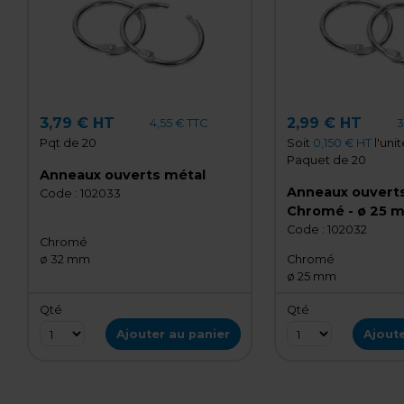
3,79 € HT
2,99 € HT
4,55 € TTC
3
Pqt de 20
Soit
0,150 € HT
l'unit
Paquet de 20
Anneaux ouverts métal
Anneaux ouverts
Code :
102033
Chromé - ø 25 
de 20
Code :
102032
Chromé
ø 32 mm
Chromé
ø 25 mm
Qté
Qté
Ajouter au panier
Ajoute