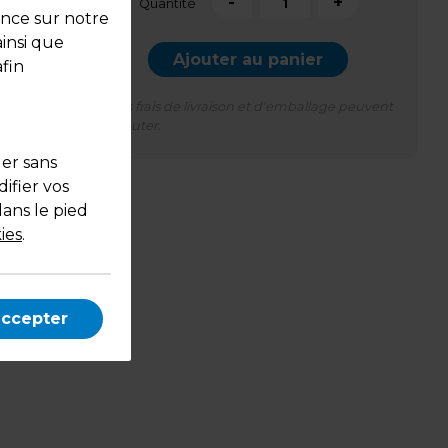
-
+
Quantité
ence sur notre
ainsi que
Ajouter au panier
fin
*Des frais de livraison et d'emballage peuvent
s'ajouter.
uer sans
ifier vos
dans le pied
ies
.
accepter