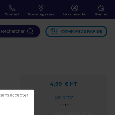
Contact
Nos magasins
Se connecter
Panier
Rechercher
COMMANDE RAPIDE
4,99
€ HT
 sans accepter
5,99
€ TTC*
l'unité