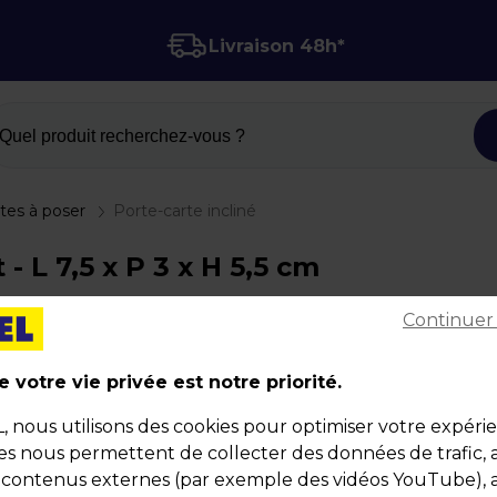
Livraison 48h*
Quel produit recherchez-vous ?
tes à poser
Porte-carte incliné
- L 7,5 x P 3 x H 5,5 cm
Continuer
Porte-carte incliné
Code :
21852
 votre vie privée est notre priorité.
Couleur : Transparent
nous utilisons des cookies pour optimiser votre expéri
Matière : Ps
ies nous permettent de collecter des données de trafic, 
Dimensions : L 7,5 x P 3 x H 5,5 cm
s contenus externes (par exemple des vidéos YouTube), a
Poids : 0,02 kg