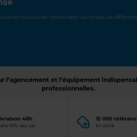
nse
ourriez vous poser concernant vos achats, les différen
r l’agencement et l’équipement indispensabl
professionnelles.
ivraison 48h
15 000 référen
ans 95% des cas
En stock