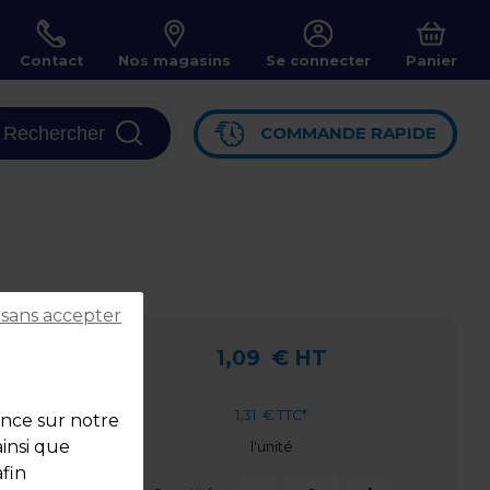
Contact
Nos magasins
Se connecter
Panier
Rechercher
COMMANDE RAPIDE
 sans accepter
1,09
€ HT
1,31
€ TTC*
ence sur notre
ainsi que
l'unité
fin