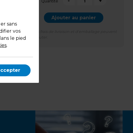
-
+
Quantité
Ajouter au panier
uer sans
ifier vos
*Des frais de livraison et d'emballage peuvent
s'ajouter.
dans le pied
ies
.
accepter