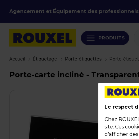
Agencement et Équipement des professionnels
PRODUITS
Accueil
Étiquetage
Porte-étiquettes
Porte-étiquet
Porte-carte incliné - Transparent 
Le respect de
Chez ROUXEL, 
site. Ces cook
d'afficher de