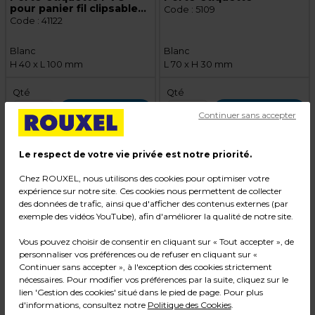
pour panier fil clipsable
Code :
5109
100 x 40 mm - Blanc - Lot
Code :
41122
de 50
Blanc
Blanc
H 40 x L 100 mm
L 70 x H 30 mm
Qté
Qté
1
1
Ajouter au panier
Ajouter au panier
Continuer sans accepter
Le respect de votre vie privée est notre priorité.
Chez ROUXEL, nous utilisons des cookies pour optimiser votre
expérience sur notre site. Ces cookies nous permettent de collecter
des données de trafic, ainsi que d'afficher des contenus externes (par
exemple des vidéos YouTube), afin d'améliorer la qualité de notre site.
Vous pouvez choisir de consentir en cliquant sur « Tout accepter », de
personnaliser vos préférences ou de refuser en cliquant sur «
Continuer sans accepter », à l'exception des cookies strictement
8,99 € HT
11,99 € HT
nécessaires. Pour modifier vos préférences par la suite, cliquez sur le
10,79 € TTC
14,39 € TTC
lien 'Gestion des cookies' situé dans le pied de page. Pour plus
Pqt de 100
Pqt de 100
d'informations, consultez notre
Politique des Cookies
.