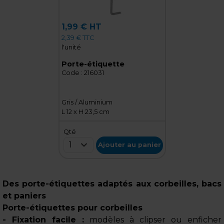
1,99 € HT
2,39 € TTC
l'unité
Porte-étiquette
Code :
216031
Gris / Aluminium
L 12 x H 23,5 cm
Qté
1
Ajouter au panier
Des porte-étiquettes adaptés aux corbeilles, bacs
et paniers
Porte-étiquettes pour corbeilles
- Fixation facile :
modèles à clipser ou enficher