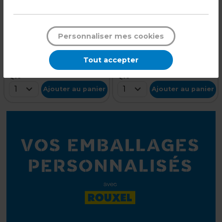
Porte-étiquette
Portes-étiquette
clipsables
Code :
233529
Code :
233535
Personnaliser mes cookies
Transparent
Blanc
L 50 x H 40 mm
L 65 x H 40 mm
Tout accepter
Qté
Qté
1
1
Ajouter au panier
Ajouter au panier