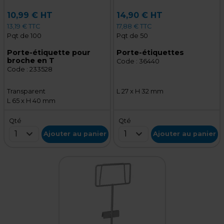
10,99 € HT
14,90 € HT
13,19 € TTC
17,88 € TTC
Pqt de 100
Pqt de 50
Porte-étiquette pour
Porte-étiquettes
broche en T
Code :
36440
Code :
233528
Transparent
L 27 x H 32 mm
L 65 x H 40 mm
Qté
Qté
1
1
Ajouter au panier
Ajouter au panier