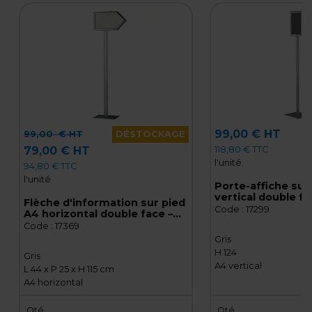
99,00 € HT
99,00
€ HT
DÉSTOCKAGE
118,80 € TTC
79,00 € HT
l'unité
94,80 € TTC
l'unité
Porte-affiche sur
vertical double fa
Flèche d'information sur pied
message sur pied
Code :
17299
A4 horizontal double face –
affiche sur pied
Porte-affiche sur pied -
Code :
17369
Support affiche sur pied
Gris
H 124
Gris
A4 vertical
L 44 x P 25 x H 115 cm
A4 horizontal
Qté
Qté