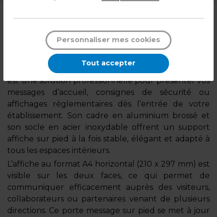
Description
Personnaliser mes cookies
Porte affiche sur pied A4 horizontal double
face – Support affiche sur pied cadre alu brossé
Tout accepter
Ce porte affiche sur pied A4 horizontal double face
est une solution professionnelle pour présenter vos
messages d’accueil, consignes de sécurité ou
affichages réglementaires dès l’entrée de votre
établissement. Son cadre en aluminium brossé et
son socle en acier inoxydable offrent un support
affiche sur pied à la fois stable, élégant et adapté à
tous les espaces intérieurs.
L’affiche au format A4 horizontal (210 x 297 mm) est
visible sur les deux faces, ce qui permet de
communiquer efficacement auprès des visiteurs,
collaborateurs ou partenaires venant de plusieurs
directions. Ce porte message sur pied se met à jour