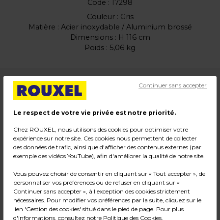
Code :
17298
Couleur : Gris
Matière : Acier inoxydable / Aluminium brossé
Dimensions : H 116 cm
Poids : 5,06 kg
99,00
€ HT
Continuer sans accepter
79,00
€ HT
Le respect de votre vie privée est notre priorité.
94,80
€ TTC*
Chez ROUXEL, nous utilisons des cookies pour optimiser votre
l'unité
expérience sur notre site. Ces cookies nous permettent de collecter
des données de trafic, ainsi que d'afficher des contenus externes (par
-
+
exemple des vidéos YouTube), afin d'améliorer la qualité de notre site.
Quantité
Vous pouvez choisir de consentir en cliquant sur « Tout accepter », de
personnaliser vos préférences ou de refuser en cliquant sur «
Ajouter au panier
Continuer sans accepter », à l'exception des cookies strictement
nécessaires. Pour modifier vos préférences par la suite, cliquez sur le
*Des frais de livraison et d'emballage peuvent s'ajouter.
lien 'Gestion des cookies' situé dans le pied de page. Pour plus
d'informations, consultez notre
Politique des Cookies
.