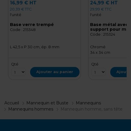
16,99 € HT
24,99 € HT
20,39 € TTC
29,99 € TTC
l'unité
l'unité
Base verre trempé
Base métal avec t
support pour ma
Code :
215348
plastique
Code :
215324
L 42,5 x P 30 cm, ép. 8 mm
Chromé
34 x 34 cm
Qté
Qté
Ajouter au panier
Ajoute
Accueil
Mannequin et Buste
Mannequins
Mannequins hommes
Mannequin homme, sans tête