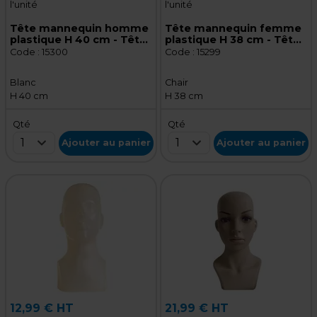
l'unité
l'unité
Tête mannequin homme
Tête mannequin femme
plastique H 40 cm - Tête
plastique H 38 cm - Tête
pour perruque, chapeau -
pour perruque, chapeau -
Code :
15300
Code :
15299
Blanc
Chair
Blanc
Chair
H 40 cm
H 38 cm
Qté
Qté
1
1
Ajouter au panier
Ajouter au panier
12,99 € HT
21,99 € HT