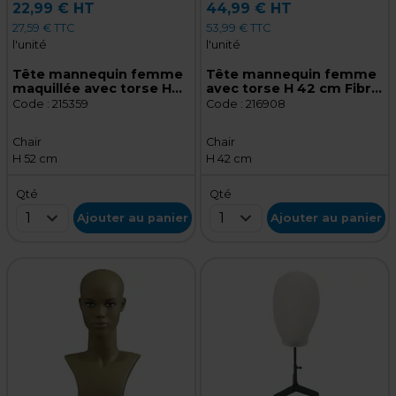
22,99 € HT
44,99 € HT
27,59 € TTC
53,99 € TTC
l'unité
l'unité
Tête mannequin femme
Tête mannequin femme
maquillée avec torse H
avec torse H 42 cm Fibre
52 cm Plastique - Tête
de verre - Tête pour
Code :
215359
Code :
216908
pour perruque, chapeau -
perruque, chapeau -
Chair
Chair
Chair
Chair
H 52 cm
H 42 cm
Qté
Qté
1
1
Ajouter au panier
Ajouter au panier