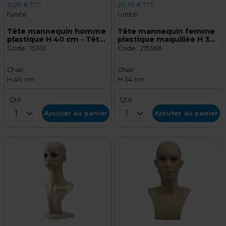
15,59 € TTC
26,39 € TTC
l'unité
l'unité
Tête mannequin homme
Tête mannequin femme
plastique H 40 cm - Tête
plastique maquillée H 34
pour perruque, chapeau -
cm - Tête pour perruque,
Code :
15301
Code :
215366
Chair
chapeau - Chair
Chair
Chair
H 40 cm
H 34 cm
Qté
Qté
1
1
Ajouter au panier
Ajouter au panier