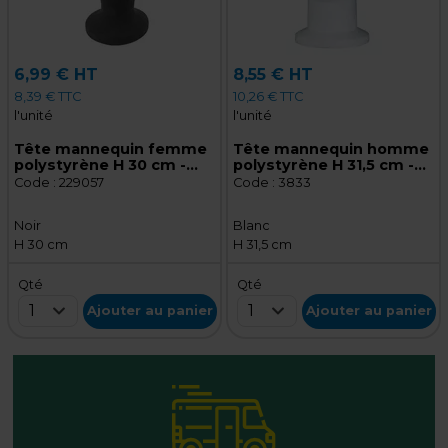
6,99 € HT
8,55 € HT
8,39 € TTC
10,26 € TTC
l'unité
l'unité
Tête mannequin femme
Tête mannequin homme
polystyrène H 30 cm -
polystyrène H 31,5 cm -
Tête pour perruque,
Tête pour perruque,
Code :
229057
Code :
3833
chapeau - Noir
chapeau - Blanc
Noir
Blanc
H 30 cm
H 31,5 cm
Qté
Qté
1
1
Ajouter au panier
Ajouter au panier