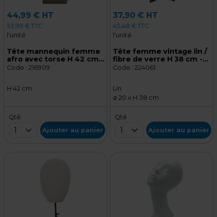
44,99 € HT
37,90 € HT
53,99 € TTC
45,48 € TTC
l'unité
l'unité
Tête mannequin femme
Tête femme vintage lin /
afro avec torse H 42 cm
fibre de verre H 38 cm -
Fibre de verre - Tête
Lin
Code :
216909
Code :
224061
pour perruque, chapeau
H 42 cm
Lin
ø 20 x H 38 cm
Qté
Qté
1
1
Ajouter au panier
Ajouter au panier