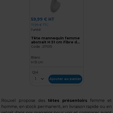
59,99 € HT
71,99 € TTC
l'unité
Tête mannequin femme
abstrait H 51 cm Fibre de
verre - Tête pour
Code :
217015
perruque, chapeau -
Blanc
Blanc
H 51 cm
Qté
1
Ajouter au panier
Rouxel propose des
têtes présentoirs
femme et
homme, en stock permanent, en livraison rapide ou en
retrait dans nos magasins pour voir et comparer avant