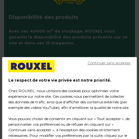
Disponibilité des produits
2
Avec ses 40000 m
de stockage, ROUXEL vous
garantit la disponibilité des produits présents sur ce
site et dans ses 15 magasins.
Continuer sans accepter
Le respect de votre vie privée est notre priorité.
Chez ROUXEL, nous utilisons des cookies pour optimiser votre
expérience sur notre site. Ces cookies nous permettent de collecter
des données de trafic, ainsi que d'afficher des contenus externes (par
exemple des vidéos YouTube), afin d'améliorer la qualité de notre site.
Vous pouvez choisir de consentir en cliquant sur « Tout accepter », de
6,99 € HT
12,99 € HT
personnaliser vos préférences ou de refuser en cliquant sur «
8,39 € TTC
15,59 € TTC
Continuer sans accepter », à l'exception des cookies strictement
l'unité
l'unité
nécessaires. Pour modifier vos préférences par la suite, cliquez sur le