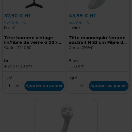
37,90 € HT
43,99 € HT
45,48 € TTC
52,79 € TTC
l'unité
l'unité
Tête homme vintage
Tête mannequin femme
lin/fibre de verre ø 20 x H
abstrait H 33 cm Fibre de
38 cm
verre - Tête pour
Code :
224060
Code :
216941
perruque, chapeau -
Blanc laqué
Lin
Blanc
ø 20 x H 38 cm
H 33 cm
Qté
Qté
1
1
Ajouter au panier
Ajouter au panier