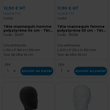
12,90 € HT
11,90 € HT
15,48 € TTC
14,28 € TTC
l'unité
l'unité
Tête mannequin homme
Tête mannequin femme
polystyrène 54 cm - Tête
polystyrène 55 cm - Tête
pour perruque, chapeau -
pour perruque, chapeau -
Code :
39257
Code :
39258
Gris anthracite
Gris anthracite
Gris anthracite
Gris anthracite
L 150 x P 160 x H 315 mm
L 200 x P 210 x H 350 mm
Tour de tête 54 cm
Tour de tête 55 cm
Qté
Qté
1
1
Ajouter au panier
Ajouter au panier