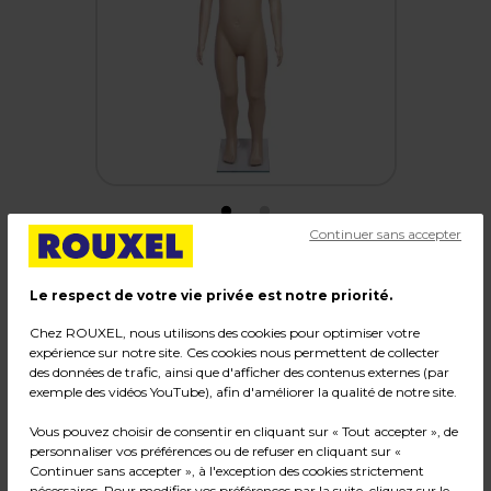
Continuer sans accepter
Mannequin garçon 5 ans avec perruque
Le respect de votre vie privée est notre priorité.
cheveux courts brun
Chez ROUXEL, nous utilisons des cookies pour optimiser votre
expérience sur notre site. Ces cookies nous permettent de collecter
Code :
215339
des données de trafic, ainsi que d'afficher des contenus externes (par
Couleur : Chair
exemple des vidéos YouTube), afin d'améliorer la qualité de notre site.
Matière : Plastique
Vous pouvez choisir de consentir en cliquant sur « Tout accepter », de
Dimensions : H 110 cm
personnaliser vos préférences ou de refuser en cliquant sur «
Poids : 4,42 kg
Continuer sans accepter », à l'exception des cookies strictement
nécessaires. Pour modifier vos préférences par la suite, cliquez sur le