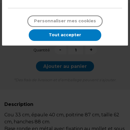
209,99
€ HT
Personnaliser mes cookies
251,99
€ TTC*
Tout accepter
l'unité
-
+
Quantité
Ajouter au panier
*Des frais de livraison et d'emballage peuvent s'ajouter.
Description
Cou 33 cm, épaule 40 cm, poitrine 87 cm, taille 62
cm, hanches 88 cm.
Base ronde en métal avec fixation au mollet et sous