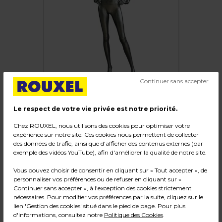
Continuer sans accepter
Le respect de votre vie privée est notre priorité.
Chez ROUXEL, nous utilisons des cookies pour optimiser votre
Mannequin femme, finition laquée, mains sur
expérience sur notre site. Ces cookies nous permettent de collecter
les hanches
des données de trafic, ainsi que d'afficher des contenus externes (par
exemple des vidéos YouTube), afin d'améliorer la qualité de notre site.
Code :
216962
Vous pouvez choisir de consentir en cliquant sur « Tout accepter », de
Couleur : Gris
personnaliser vos préférences ou de refuser en cliquant sur «
Matière : Fibre de verre
Continuer sans accepter », à l'exception des cookies strictement
Dimensions : H 178 cm
nécessaires. Pour modifier vos préférences par la suite, cliquez sur le
lien 'Gestion des cookies' situé dans le pied de page. Pour plus
Poids : 14,00 kg
d'informations, consultez notre
Politique des Cookies
.