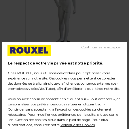
Continuer sans accepter
Le respect de votre vie privée est notre priorité.
Chez ROUXEL, nous utilisons des cookies pour optimiser votre
Mannequin enfant laqué 10 ans jambe gauche
expérience sur notre site. Ces cookies nous permettent de collecter
en avant
des données de trafic, ainsi que d'afficher des contenus externes (par
exemple des vidéos YouTube), afin d'améliorer la qualité de notre site.
Code :
216949
Vous pouvez choisir de consentir en cliquant sur « Tout accepter », de
Couleur : Blanc
personnaliser vos préférences ou de refuser en cliquant sur «
Matière : Fibre de verre
Continuer sans accepter », à l'exception des cookies strictement
Dimensions : H 145 cm
nécessaires. Pour modifier vos préférences par la suite, cliquez sur le
lien 'Gestion des cookies' situé dans le pied de page. Pour plus
Poids : 9,00 kg
d'informations, consultez notre
Politique des Cookies
.