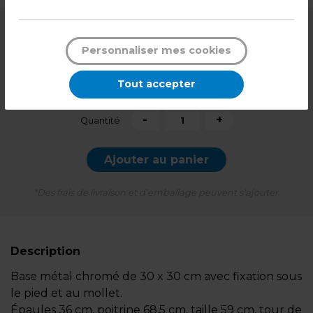
149,99
€ HT
Personnaliser mes cookies
179,99
€ TTC*
Tout accepter
l'unité
-
+
Quantité
Ajouter au panier
*Des frais de livraison et d'emballage peuvent s'ajouter.
Description
Base métal chromé de 30 x 30 cm avec fixation sous
le pied et au mollet.
Épaules 36 cm, poitrine 68,5 cm, taille 59 cm, tour de