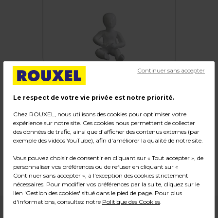
Continuer sans accepter
Le respect de votre vie privée est notre priorité.
Mannequin enfant laqué 1 an, assis
Chez ROUXEL, nous utilisons des cookies pour optimiser votre
expérience sur notre site. Ces cookies nous permettent de collecter
Code :
216944
des données de trafic, ainsi que d'afficher des contenus externes (par
exemple des vidéos YouTube), afin d'améliorer la qualité de notre site.
Couleur : Blanc
Matière : Fibre de verre
Vous pouvez choisir de consentir en cliquant sur « Tout accepter », de
Dimensions : H 45 cm
personnaliser vos préférences ou de refuser en cliquant sur «
Poids : 2,48 kg
Continuer sans accepter », à l'exception des cookies strictement
nécessaires. Pour modifier vos préférences par la suite, cliquez sur le
lien 'Gestion des cookies' situé dans le pied de page. Pour plus
d'informations, consultez notre
Politique des Cookies
.
89,99
€ HT