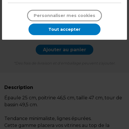
107,99
€ TTC*
Personnaliser mes cookies
l'unité
Tout accepter
-
+
Quantité
Ajouter au panier
*Des frais de livraison et d'emballage peuvent s'ajouter.
Description
Épaule 25 cm, poitrine 46,5 cm, taille 47 cm, tour de
bassin 49,5 cm.
Tendance minimaliste, lignes épurées.
Cette gamme placera vos vitrines au top de la