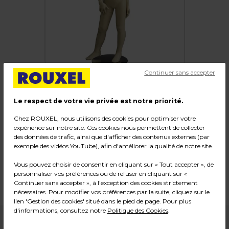
Continuer sans accepter
Le respect de votre vie privée est notre priorité.
Mannequin enfant fille 6/8 ans
Chez ROUXEL, nous utilisons des cookies pour optimiser votre
expérience sur notre site. Ces cookies nous permettent de collecter
Code :
217008
des données de trafic, ainsi que d'afficher des contenus externes (par
exemple des vidéos YouTube), afin d'améliorer la qualité de notre site.
Couleur : Chair
Matière : Fibre de verre
Vous pouvez choisir de consentir en cliquant sur « Tout accepter », de
Dimensions : H 115 cm
personnaliser vos préférences ou de refuser en cliquant sur «
Continuer sans accepter », à l'exception des cookies strictement
Poids : 7,46 kg
nécessaires. Pour modifier vos préférences par la suite, cliquez sur le
lien 'Gestion des cookies' situé dans le pied de page. Pour plus
d'informations, consultez notre
Politique des Cookies
.
189,99
€ HT