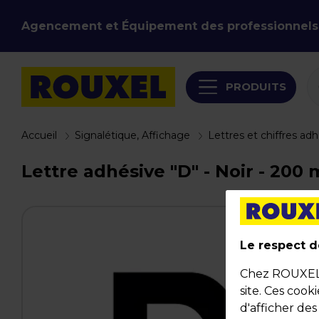
Agencement et Équipement des professionnels
PRODUITS
Accueil
Signalétique, Affichage
Lettres et chiffres adh
Lettre adhésive "D" - Noir - 200
Le respect de
Chez ROUXEL, 
site. Ces cook
d'afficher de