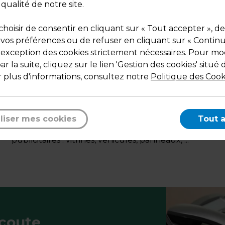
 qualité de notre site.
hoisir de consentir en cliquant sur « Tout accepter », de
 vos préférences ou de refuser en cliquant sur « Contin
l'exception des cookies strictement nécessaires. Pour mod
r la suite, cliquez sur le lien 'Gestion des cookies' situé 
 plus d'informations, consultez notre
Politique des Cook
Description
Lettre adhésive individuelle "Pickup Mono Nobel".
liser mes cookies
Tout 
Une solution adaptée à vos besoins de marquages
publicitaires : vitrines, véhicules, panneaux, ...
écoute