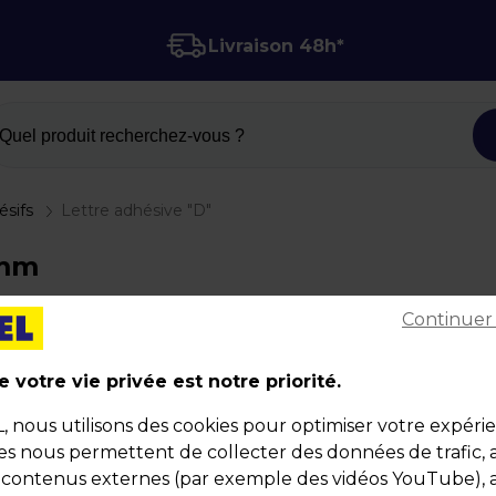
Livraison 48h*
Quel produit recherchez-vous ?
ésifs
Lettre adhésive "D"
 mm
Continuer
Lettre adhésive "D"
Code :
104447
 votre vie privée est notre priorité.
Couleur : Noir
nous utilisons des cookies pour optimiser votre expéri
Dimensions : 200 mm
ies nous permettent de collecter des données de trafic, 
Poids : 0,01 kg
s contenus externes (par exemple des vidéos YouTube), a