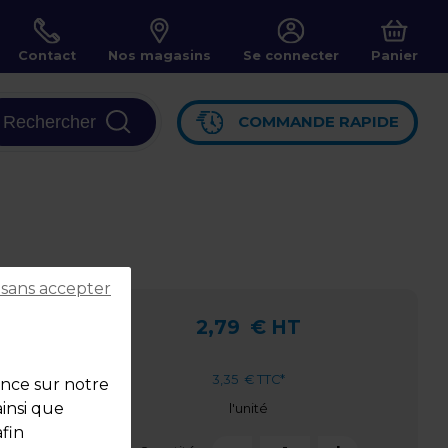
Contact
Nos magasins
Se connecter
Panier
Rechercher
COMMANDE RAPIDE
 sans accepter
2,79
€ HT
3,35
€ TTC*
ence sur notre
ainsi que
l'unité
fin