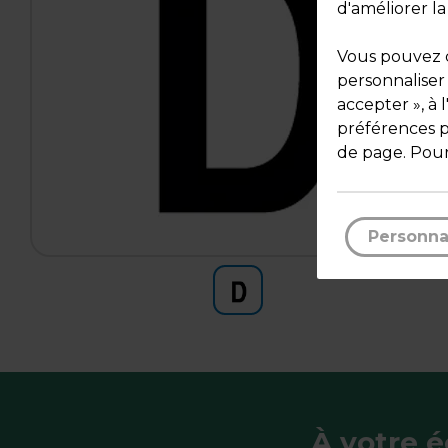
d'améliorer la
Vous pouvez c
personnaliser
accepter », à 
préférences pa
de page. Pour
Personna
À votre 