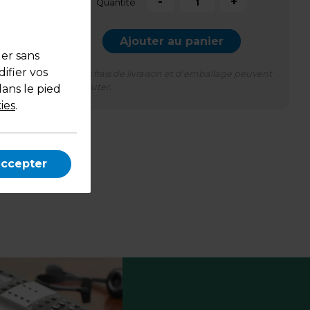
-
+
Quantité
Ajouter au panier
uer sans
ifier vos
*Des frais de livraison et d'emballage peuvent
s'ajouter.
dans le pied
ies
.
accepter