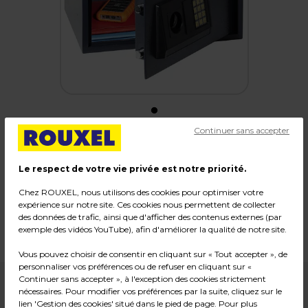
Continuer sans accepter
Coffre fort de sécurité
Le respect de votre vie privée est notre priorité.
Code :
215209
Chez ROUXEL, nous utilisons des cookies pour optimiser votre
Couleur : Gris
expérience sur notre site. Ces cookies nous permettent de collecter
des données de trafic, ainsi que d'afficher des contenus externes (par
Dimensions : L 45 x P 36,5 x H 25 cm
exemple des vidéos YouTube), afin d'améliorer la qualité de notre site.
Poids : 13,00 kg
Vous pouvez choisir de consentir en cliquant sur « Tout accepter », de
personnaliser vos préférences ou de refuser en cliquant sur «
Continuer sans accepter », à l'exception des cookies strictement
109,99
€ HT
nécessaires. Pour modifier vos préférences par la suite, cliquez sur le
lien 'Gestion des cookies' situé dans le pied de page. Pour plus