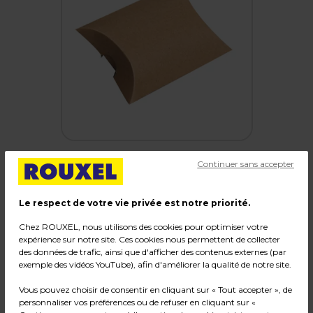
Continuer sans accepter
Boîte berlingot carton 9 x 6,5 x 2,5 cm - Kraft
Le respect de votre vie privée est notre priorité.
brun - Pochette cadeau carton - Lot de 50
Chez ROUXEL, nous utilisons des cookies pour optimiser votre
expérience sur notre site. Ces cookies nous permettent de collecter
Code :
229051
des données de trafic, ainsi que d'afficher des contenus externes (par
exemple des vidéos YouTube), afin d'améliorer la qualité de notre site.
Couleur : Brun
Matière : Carton
Vous pouvez choisir de consentir en cliquant sur « Tout accepter », de
Dimensions : L 9 x P 6,5 x H 2,5 cm
personnaliser vos préférences ou de refuser en cliquant sur «