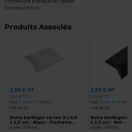
Fermeture pratique et rapide.
Intérieur brun.
Produits Associés
2,99 € HT
2,99 € HT
3,59 € TTC
3,59 € TTC
Soit
0,060 € HT
l'unité
Soit
0,060 € HT
l'unit
Pqt de 50
Pqt de 50
Boîte berlingot carton 9 x 6,5
Boîte berlingot ca
x 2,5 cm - Blanc - Pochette
x 2,5 cm - Noir - 
cadeau carton - Lot de 50
cadeau carton - L
Code :
229049
Code :
229050