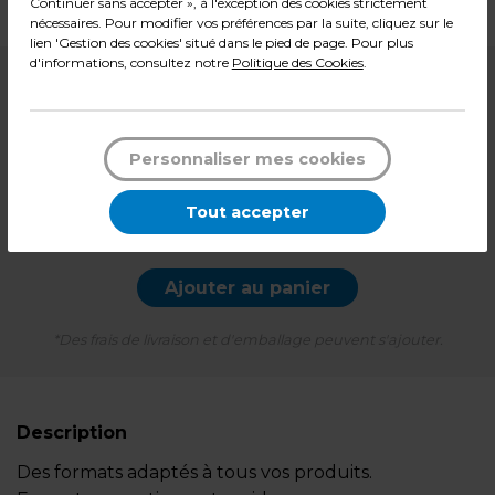
Poids : 0,20 kg
Continuer sans accepter », à l'exception des cookies strictement
nécessaires. Pour modifier vos préférences par la suite, cliquez sur le
lien 'Gestion des cookies' situé dans le pied de page. Pour plus
d'informations, consultez notre
Politique des Cookies
.
2,99
€ HT
Soit
0,060 € HT
l'unité
3,59
€ TTC*
Personnaliser mes cookies
Pqt de 50
Tout accepter
-
+
Quantité
Ajouter au panier
*Des frais de livraison et d'emballage peuvent s'ajouter.
Description
Des formats adaptés à tous vos produits.