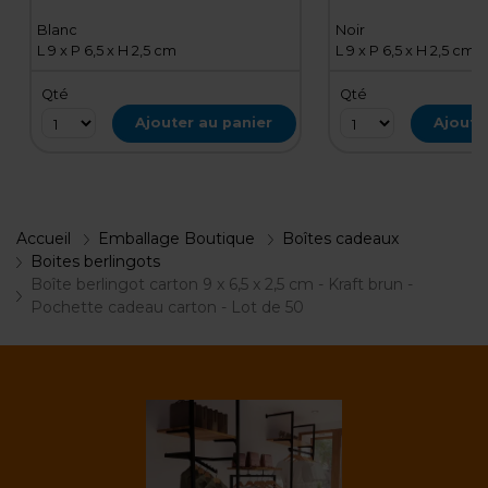
Blanc
Noir
L 9 x P 6,5 x H 2,5 cm
L 9 x P 6,5 x H 2,5 cm
Qté
Qté
Ajouter au panier
Ajoute
Accueil
Emballage Boutique
Boîtes cadeaux
Boites berlingots
Boîte berlingot carton 9 x 6,5 x 2,5 cm - Kraft brun -
Pochette cadeau carton - Lot de 50