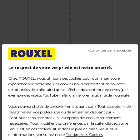
Continuer sans accepter
Le respect de votre vie privée est notre priorité.
Chez ROUXEL, nous utilisons des cookies pour optimiser votre
Tige cross-merchandising pince métal
expérience sur notre site. Ces cookies nous permettent de collecter
des données de trafic, ainsi que d'afficher des contenus externes (par
Code :
11477
exemple des vidéos YouTube), afin d'améliorer la qualité de notre site.
Couleur : Blanc
Vous pouvez choisir de consentir en cliquant sur « Tout accepter », de
Matière : Métal
personnaliser vos préférences ou de refuser en cliquant sur «
Dimensions : Longueur 79 cm
Continuer sans accepter », à l'exception des cookies strictement
Poids : 0,21 kg
nécessaires. Pour modifier vos préférences par la suite, cliquez sur le
lien 'Gestion des cookies' situé dans le pied de page. Pour plus
d'informations, consultez notre
Politique des Cookies
.